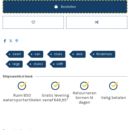
Bestellen
zwart
van
stuks
deck
fenderhoes
large
stuks)
odffl
Shipsworld.nl bied:
Retourneren
Ruim 850
Gratis levering
binnen 14
Veilig betalen
watersportartikelen
vanaf €49,95*
dagen