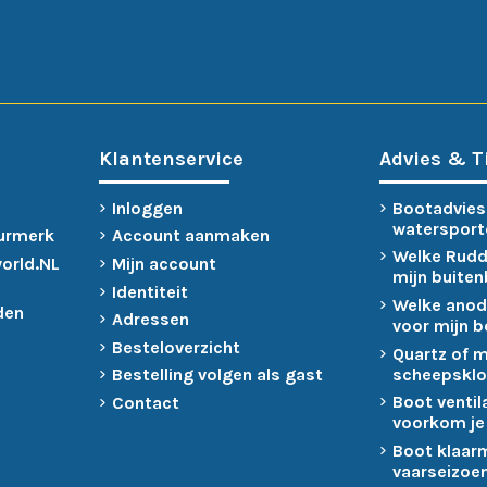
Klantenservice
Advies & T
Inloggen
Bootadvies
watersport
urmerk
Account aanmaken
Welke Rudd
world.NL
Mijn account
mijn buite
Identiteit
Welke anod
den
Adressen
voor mijn 
Besteloverzicht
Quartz of 
scheepsklo
Bestelling volgen als gast
Boot ventil
Contact
voorkom je
Boot klaar
vaarseizoen