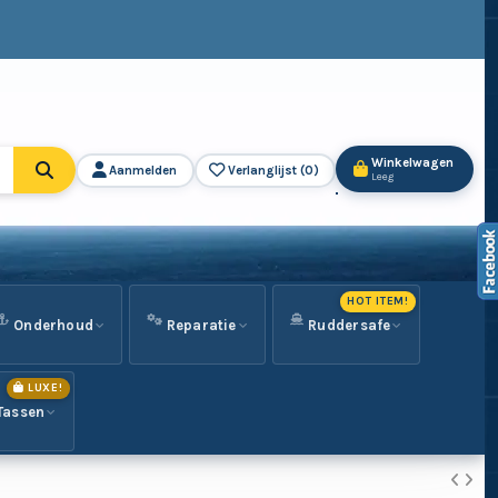
Winkelwagen
Aanmelden
Verlanglijst (
0
)
Leeg
HOT ITEM!
Onderhoud
Reparatie
Ruddersafe
LUXE!
Tassen