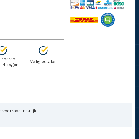
urneren
Veilig betalen
 14 dagen
 voorraad in Cuijk.