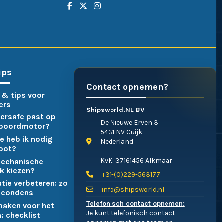
ips
Contact opnemen?
 & tips voor
ers
Shipsworld.NL BV
ersafe past op
De Nieuwe Erven 3
nboordmotor?
5431 NV Cuijk
e heb ik nodig
Nederland
boot?
KvK: 37161456 Alkmaar
mechanische
k kiezen?
+31-(0)229-563177
atie verbeteren: zo
info@shipsworld.nl
 condens
Telefonisch contact opnemen:
maken voor het
Je kunt telefonisch contact
: checklist