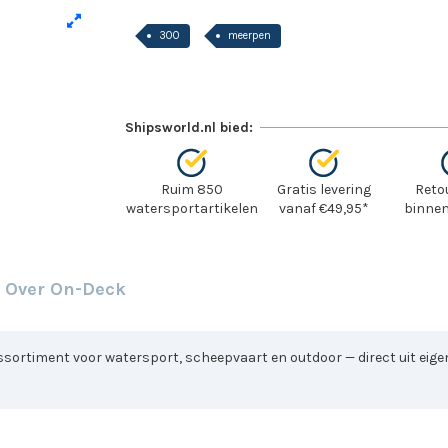
300
meerpen
Shipsworld.nl bied:
Ruim 850
Gratis levering
Reto
watersportartikelen
vanaf €49,95*
binnen
Over On-Deck
sortiment voor watersport, scheepvaart en outdoor — direct uit eigen