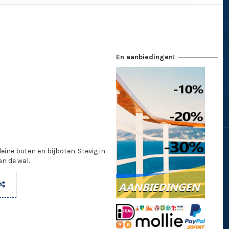
En aanbiedingen!
ine boten en bijboten. Stevig in
an de wal.