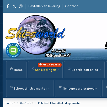
Bestellen en levering
Contact
MEGA DEALS!
Home
Aanbiedingen
Boordelectronica
Scheepsinstrumenten
Scheepsserviesgoed
Home
On-Deck
Echotest II handheld dieptemeter