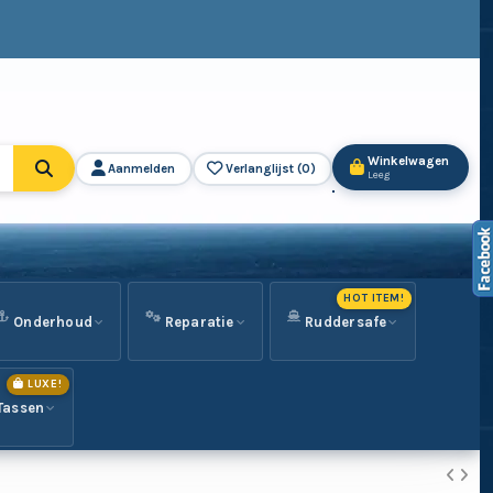
Winkelwagen
Aanmelden
Verlanglijst (
0
)
Leeg
HOT ITEM!
Onderhoud
Reparatie
Ruddersafe
LUXE!
Tassen