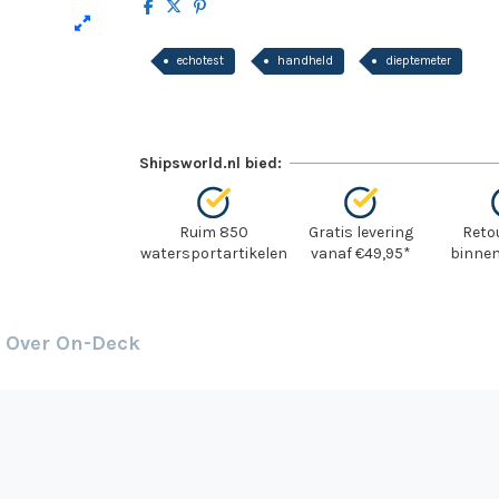
echotest
handheld
dieptemeter
Shipsworld.nl bied:
Ruim 850
Gratis levering
Reto
watersportartikelen
vanaf €49,95*
binnen
Over On-Deck