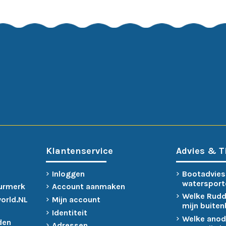
Klantenservice
Advies & T
Inloggen
Bootadvies
watersport
urmerk
Account aanmaken
Welke Rudd
world.NL
Mijn account
mijn buite
Identiteit
Welke anod
den
Adressen