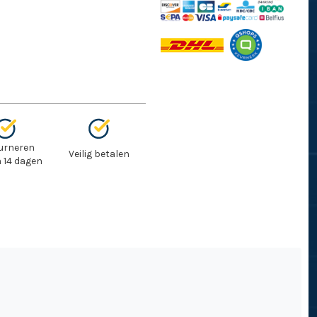
urneren
Veilig betalen
 14 dagen