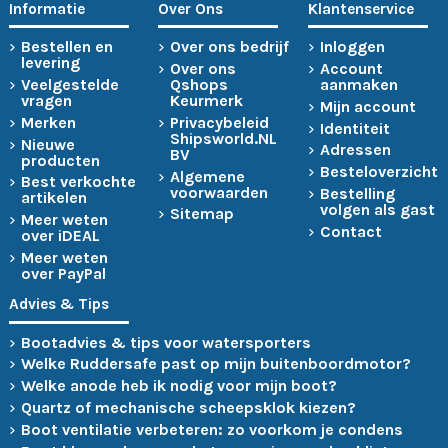
Informatie
Over Ons
Klantenservice
Bestellen en
Over ons bedrijf
Inloggen
levering
Over ons
Account
Veelgestelde
Qshops
aanmaken
vragen
Keurmerk
Mijn account
Merken
Privacybeleid
Identiteit
Shipsworld.NL
Nieuwe
Adressen
BV
producten
Besteloverzicht
Algemene
Best verkochte
voorwaarden
Bestelling
artikelen
volgen als gast
Sitemap
Meer weten
Contact
over iDEAL
Meer weten
over PayPal
Advies & Tips
Bootadvies & tips voor watersporters
Welke Ruddersafe past op mijn buitenboordmotor?
Welke anode heb ik nodig voor mijn boot?
Quartz of mechanische scheepsklok kiezen?
Boot ventilatie verbeteren: zo voorkom je condens