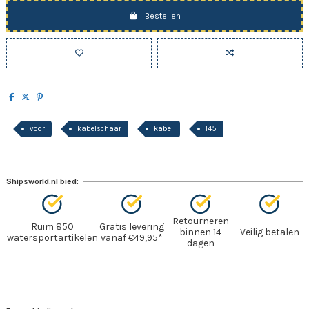
Bestellen
voor
kabelschaar
kabel
l45
Shipsworld.nl bied:
Retourneren
Ruim 850
Gratis levering
binnen 14
Veilig betalen
watersportartikelen
vanaf €49,95*
dagen