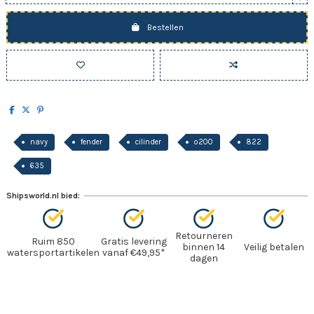
Bestellen
navy
fender
cilinder
o200
822
635
Shipsworld.nl bied:
Retourneren
Ruim 850
Gratis levering
binnen 14
Veilig betalen
watersportartikelen
vanaf €49,95*
dagen