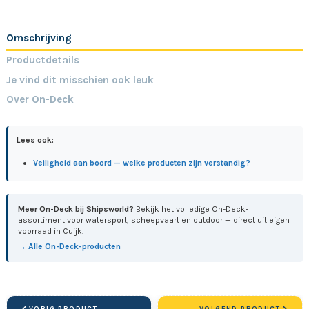
Omschrijving
Productdetails
Je vind dit misschien ook leuk
Over On-Deck
Lees ook:
Veiligheid aan boord — welke producten zijn verstandig?
Meer On-Deck bij Shipsworld?
Bekijk het volledige On-Deck-
assortiment voor watersport, scheepvaart en outdoor — direct uit eigen
voorraad in Cuijk.
→ Alle On-Deck-producten
VORIG PRODUCT
VOLGEND PRODUCT