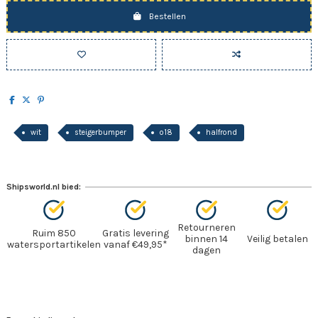
Bestellen
wit
steigerbumper
o18
halfrond
Shipsworld.nl bied:
Retourneren
Ruim 850
Gratis levering
binnen 14
Veilig betalen
watersportartikelen
vanaf €49,95*
dagen