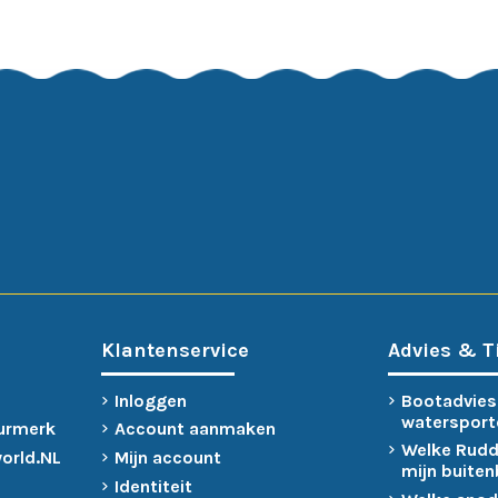
Klantenservice
Advies & T
Inloggen
Bootadvies
watersport
urmerk
Account aanmaken
Welke Rudd
world.NL
Mijn account
mijn buite
Identiteit