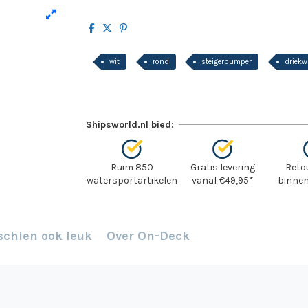
wit
rond
steigerbumper
driekw
Shipsworld.nl bied:
Ruim 850
Gratis levering
Reto
watersportartikelen
vanaf €49,95*
binnen
schien ook leuk
Over On-Deck