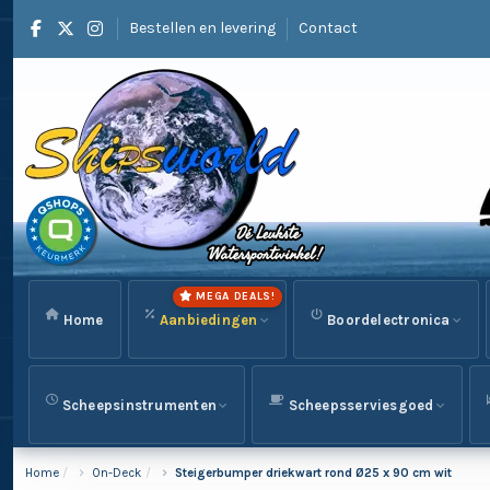
Bestellen en levering
Contact
MEGA DEALS!
Home
Aanbiedingen
Boordelectronica
Scheepsinstrumenten
Scheepsserviesgoed
Home
On-Deck
Steigerbumper driekwart rond Ø25 x 90 cm wit