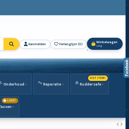
Winkelwagen
Aanmelden
Verlanglijst (
0
)
Leeg
HOT ITEM!
Onderhoud
Reparatie
Ruddersafe
LUXE!
Tassen