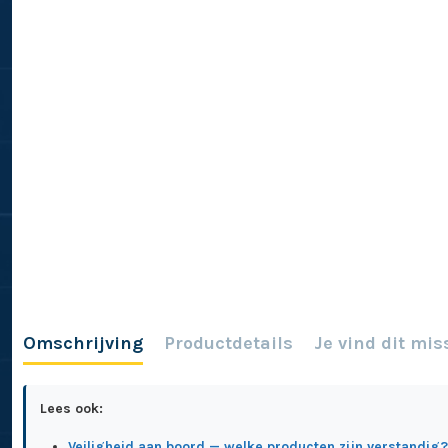
Omschrijving
Productdetails
Je vind dit mis
Lees ook:
Veiligheid aan boord — welke producten zijn verstandig?