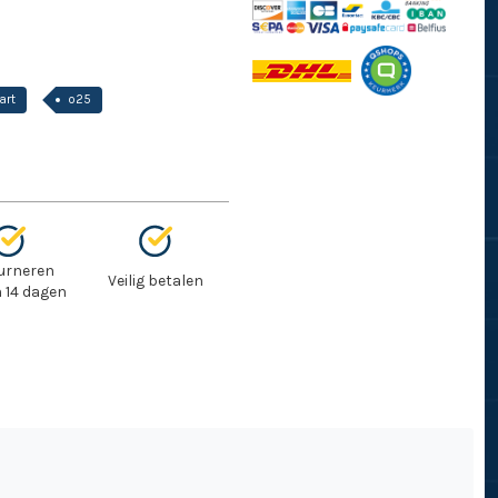
art
o25
urneren
Veilig betalen
 14 dagen