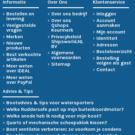
Informatie
Over Ons
Klantenservice
Bestellen en
Over ons bedrijf
Inloggen
levering
Over ons
Account
Veelgestelde
Qshops
aanmaken
vragen
Keurmerk
Mijn account
Merken
Privacybeleid
Identiteit
Shipsworld.NL
Nieuwe
Adressen
BV
producten
Besteloverzicht
Algemene
Best verkochte
voorwaarden
Bestelling
artikelen
volgen als gast
Sitemap
Meer weten
Contact
over iDEAL
Meer weten
over PayPal
Advies & Tips
Bootadvies & tips voor watersporters
Welke Ruddersafe past op mijn buitenboordmotor?
Welke anode heb ik nodig voor mijn boot?
Quartz of mechanische scheepsklok kiezen?
Boot ventilatie verbeteren: zo voorkom je condens