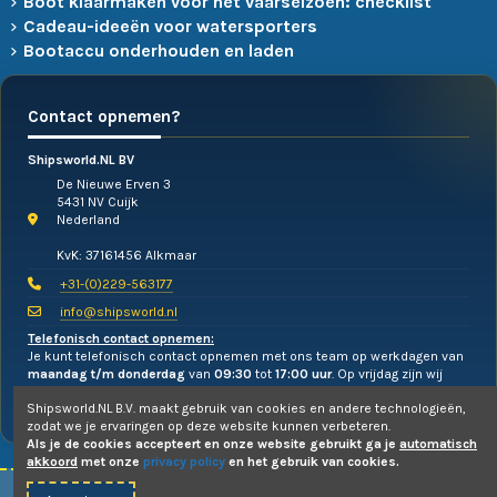
Boot klaarmaken voor het vaarseizoen: checklist
Cadeau-ideeën voor watersporters
Bootaccu onderhouden en laden
Contact opnemen?
Shipsworld.NL BV
De Nieuwe Erven 3
5431 NV Cuijk
Nederland
KvK: 37161456 Alkmaar
+31-(0)229-563177
info@shipsworld.nl
Telefonisch contact opnemen:
Je kunt telefonisch contact opnemen met ons team op werkdagen van
maandag t/m donderdag
van
09:30
tot
17:00 uur
. Op vrijdag zijn wij
alleen te mailen!
Shipsworld.NL B.V. maakt gebruik van cookies en andere technologieën,
zodat we je ervaringen op deze website kunnen verbeteren.
Als je de cookies accepteert en onze website gebruikt ga je
automatisch
akkoord
met onze
privacy policy
en het gebruik van cookies.