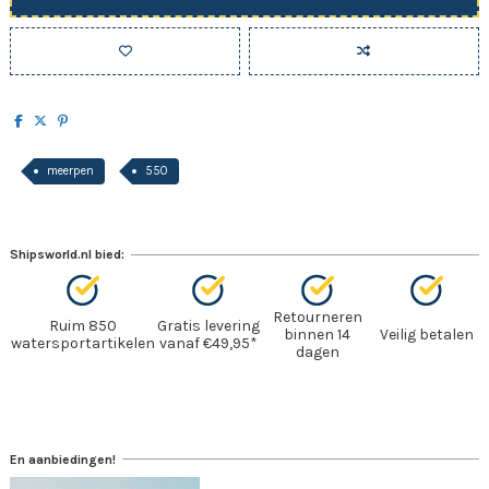
meerpen
550
Shipsworld.nl bied:
Retourneren
Ruim 850
Gratis levering
binnen 14
Veilig betalen
watersportartikelen
vanaf €49,95*
dagen
En aanbiedingen!