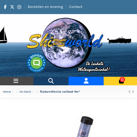
Bestellen en levering
Contact
0
Home
On-Deck
Radarreflector zeilboot 4m²