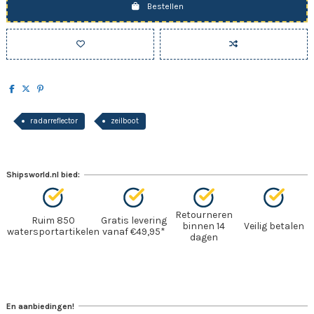
Bestellen
radarreflector
zeilboot
Shipsworld.nl bied:
Retourneren
Ruim 850
Gratis levering
binnen 14
Veilig betalen
watersportartikelen
vanaf €49,95*
dagen
En aanbiedingen!