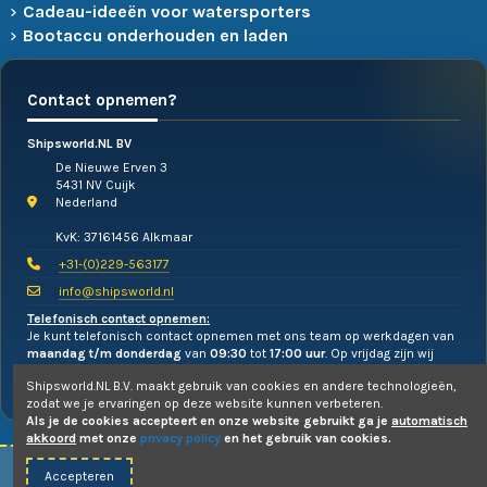
Cadeau-ideeën voor watersporters
Bootaccu onderhouden en laden
Contact opnemen?
Shipsworld.NL BV
De Nieuwe Erven 3
5431 NV Cuijk
Nederland
KvK: 37161456 Alkmaar
+31-(0)229-563177
info@shipsworld.nl
Telefonisch contact opnemen:
Je kunt telefonisch contact opnemen met ons team op werkdagen van
maandag t/m donderdag
van
09:30
tot
17:00 uur
. Op vrijdag zijn wij
alleen te mailen!
Shipsworld.NL B.V. maakt gebruik van cookies en andere technologieën,
zodat we je ervaringen op deze website kunnen verbeteren.
Als je de cookies accepteert en onze website gebruikt ga je
automatisch
akkoord
met onze
privacy policy
en het gebruik van cookies.
Accepteren
© 2010-2026 -
Shipsworld.NL B.V.
- Webdesign:
Uw PC Draait Door