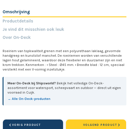
Omschrijving
Productdetails
Je vind dit misschien ook leuk
Over On-Deck
Roeiriem van topkwaliteit grenen met een polyurethaan laklaag, gevormde
handgreep en kunststof manchet. De roeiriemen worden van verschillende
lagen hout gelamineerd, waardoor deze flexibeler en duurzamer zijn en niet
krom trekken. Kenmerken : • Steel : Ø45 mm. • Breedte blad : 12 cm, speciaal
versterkt met een V-vormig inzetstukje.
Meer On-Deck bij Shipsworld?
Bekijk het volledige On-Deck-
assortiment voor watersport, scheepvaart en outdoor — direct uit eigen
voorraad in Cuijk.
→ Alle On-Deck-producten
VORIG PRODUCT
VOLGEND PRODUCT