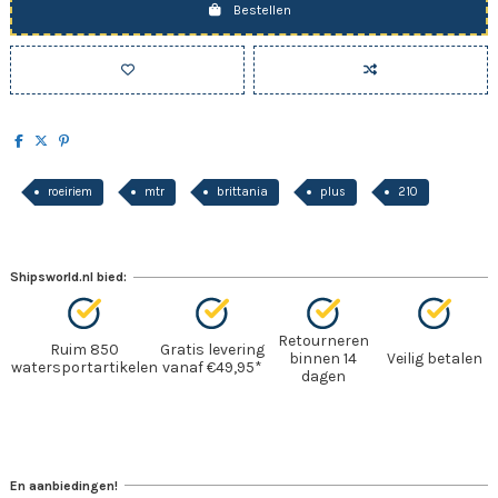
Bestellen
roeiriem
mtr
brittania
plus
210
Shipsworld.nl bied:
Retourneren
Ruim 850
Gratis levering
binnen 14
Veilig betalen
watersportartikelen
vanaf €49,95*
dagen
En aanbiedingen!