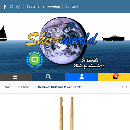
Bestellen en levering
Contact
0
Home
On-Deck
Roeiriem Brittania Plus 2.10 mtr