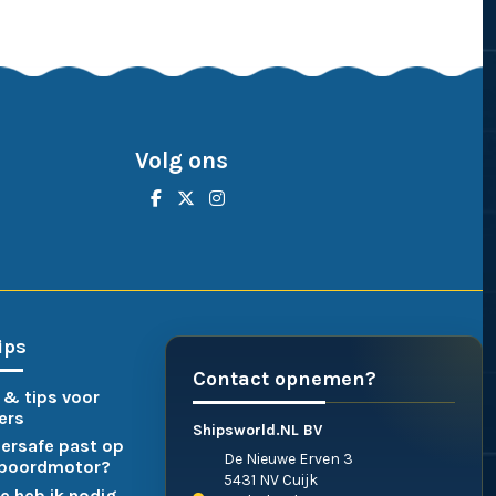
Volg ons
ips
Contact opnemen?
 & tips voor
ers
Shipsworld.NL BV
ersafe past op
De Nieuwe Erven 3
nboordmotor?
5431 NV Cuijk
e heb ik nodig