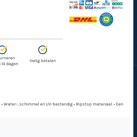
urneren
Veilig betalen
 14 dagen
 • Water-, schimmel en UV-bestendig • Ripstop materiaal. • Een