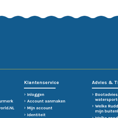
Klantenservice
Advies & T
Inloggen
Bootadvies
watersport
urmerk
Account aanmaken
Welke Rudd
world.NL
Mijn account
mijn buite
Identiteit
Welke anod