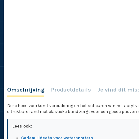
Omschrijving
Productdetails
Je vind dit mis
Deze hoes voorkomt veroudering en het scheuren van het acryl van
uitrekbare rand met elastieke band zorgt voor een goede pasvorm. •
Lees ook:
Cadeau-ideeën voor watersporters