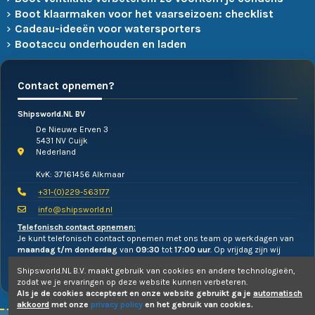
Boot klaarmaken voor het vaarseizoen: checklist
Cadeau-ideeën voor watersporters
Bootaccu onderhouden en laden
Contact opnemen?
Shipsworld.NL BV
De Nieuwe Erven 3
5431 NV Cuijk
Nederland
KvK: 37161456 Alkmaar
+31-(0)229-563177
info@shipsworld.nl
Telefonisch contact opnemen:
Je kunt telefonisch contact opnemen met ons team op werkdagen van
maandag t/m donderdag
van
09:30
tot
17:00 uur
. Op vrijdag zijn wij
alleen te mailen!
Shipsworld.NL B.V. maakt gebruik van cookies en andere technologieën,
zodat we je ervaringen op deze website kunnen verbeteren.
Als je de cookies accepteert en onze website gebruikt ga je
automatisch
akkoord
met onze
privacy policy
en het gebruik van cookies.