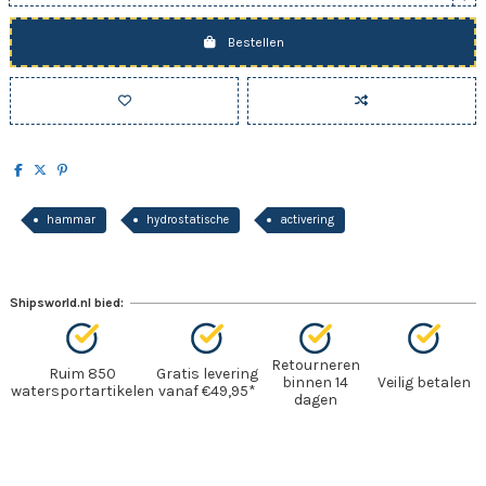
Bestellen
hammar
hydrostatische
activering
Shipsworld.nl bied:
Retourneren
Ruim 850
Gratis levering
binnen 14
Veilig betalen
watersportartikelen
vanaf €49,95*
dagen