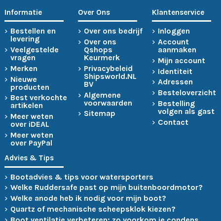
Informatie
Over Ons
Klantenservice
Bestellen en
Over ons bedrijf
Inloggen
levering
Over ons
Account
Veelgestelde
Qshops
aanmaken
vragen
Keurmerk
Mijn account
Merken
Privacybeleid
Identiteit
Shipsworld.NL
Nieuwe
Adressen
BV
producten
Besteloverzicht
Algemene
Best verkochte
voorwaarden
Bestelling
artikelen
volgen als gast
Sitemap
Meer weten
Contact
over iDEAL
Meer weten
over PayPal
Advies & Tips
Bootadvies & tips voor watersporters
Welke Ruddersafe past op mijn buitenboordmotor?
Welke anode heb ik nodig voor mijn boot?
Quartz of mechanische scheepsklok kiezen?
Boot ventilatie verbeteren: zo voorkom je condens