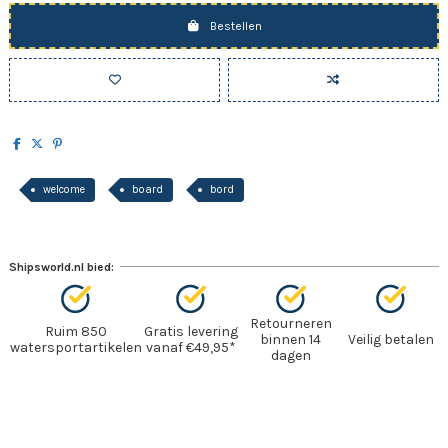
Bestellen
welcome
board
bord
Shipsworld.nl bied:
Retourneren
Ruim 850
Gratis levering
binnen 14
Veilig betalen
watersportartikelen
vanaf €49,95*
dagen