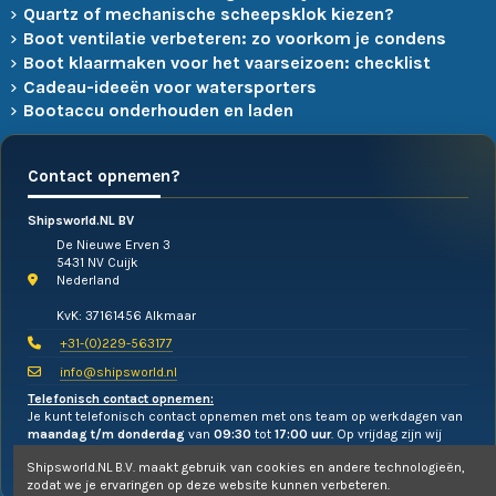
Quartz of mechanische scheepsklok kiezen?
Boot ventilatie verbeteren: zo voorkom je condens
Boot klaarmaken voor het vaarseizoen: checklist
Cadeau-ideeën voor watersporters
Bootaccu onderhouden en laden
Contact opnemen?
Shipsworld.NL BV
De Nieuwe Erven 3
5431 NV Cuijk
Nederland
KvK: 37161456 Alkmaar
+31-(0)229-563177
info@shipsworld.nl
Telefonisch contact opnemen:
Je kunt telefonisch contact opnemen met ons team op werkdagen van
maandag t/m donderdag
van
09:30
tot
17:00 uur
. Op vrijdag zijn wij
alleen te mailen!
Shipsworld.NL B.V. maakt gebruik van cookies en andere technologieën,
zodat we je ervaringen op deze website kunnen verbeteren.