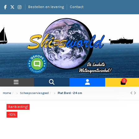
Bestellen en levering
Contact
0
Home
Scheepsserviesgoed
Plat Bord - 24 cm
Aanbieding!
-10%