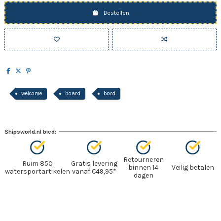
Bestellen
welcome
board
bord
Shipsworld.nl bied:
Retourneren
Ruim 850
Gratis levering
binnen 14
Veilig betalen
watersportartikelen
vanaf €49,95*
dagen