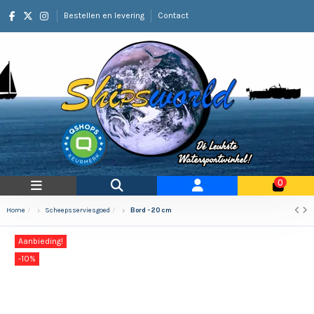
Bestellen en levering
Contact
0
Home
Scheepsserviesgoed
Bord - 20 cm
Aanbieding!
-10%