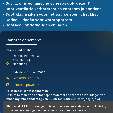
Quartz of mechanische scheepsklok kiezen?
Boot ventilatie verbeteren: zo voorkom je condens
Boot klaarmaken voor het vaarseizoen: checklist
Cadeau-ideeën voor watersporters
Bootaccu onderhouden en laden
Contact opnemen?
Shipsworld.NL BV
De Nieuwe Erven 3
5431 NV Cuijk
Nederland
KvK: 37161456 Alkmaar
+31-(0)229-563177
info@shipsworld.nl
Telefonisch contact opnemen:
Je kunt telefonisch contact opnemen met ons team op werkdagen van
maandag t/m donderdag
van
09:30
tot
17:00 uur
. Op vrijdag zijn wij
alleen te mailen!
Shipsworld.NL B.V. maakt gebruik van cookies en andere technologieën,
zodat we je ervaringen op deze website kunnen verbeteren.