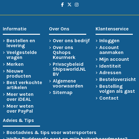
Informatie
Over Ons
Klantenservice
Bestellen en
Over ons bedrijf
Inloggen
levering
Over ons
Account
Veelgestelde
Qshops
aanmaken
vragen
Keurmerk
Mijn account
Merken
Privacybeleid
Identiteit
Shipsworld.NL
Nieuwe
Adressen
BV
producten
Besteloverzicht
Algemene
Best verkochte
voorwaarden
Bestelling
artikelen
volgen als gast
Sitemap
Meer weten
Contact
over iDEAL
Meer weten
over PayPal
Advies & Tips
Bootadvies & tips voor watersporters
Welke Ruddersafe past op mijn buitenboordmotor?