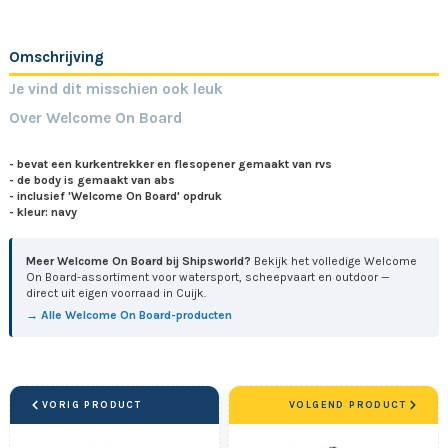
Omschrijving
Je vind dit misschien ook leuk
Over Welcome On Board
- bevat een kurkentrekker en flesopener gemaakt van rvs
- de body is gemaakt van abs
- inclusief
'Welcome On Board'
opdruk
- kleur: navy
Meer Welcome On Board bij Shipsworld?
Bekijk het volledige Welcome
On Board-assortiment voor watersport, scheepvaart en outdoor —
direct uit eigen voorraad in Cuijk.
→ Alle Welcome On Board-producten
VORIG PRODUCT
VOLGEND PRODUCT