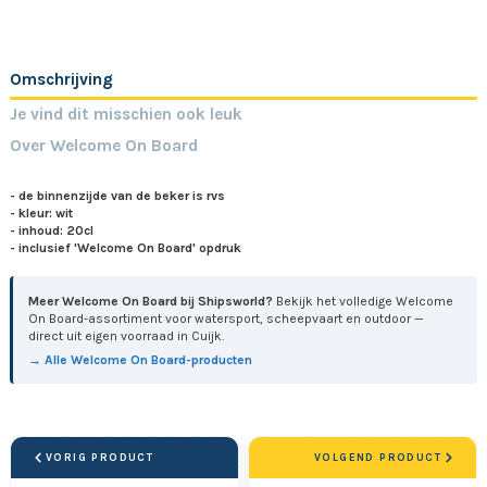
Omschrijving
Je vind dit misschien ook leuk
Over Welcome On Board
- de binnenzijde van de beker is rvs
- kleur: wit
- inhoud: 20cl
- inclusief 'Welcome On Board' opdruk
Meer Welcome On Board bij Shipsworld?
Bekijk het volledige Welcome
On Board-assortiment voor watersport, scheepvaart en outdoor —
direct uit eigen voorraad in Cuijk.
→ Alle Welcome On Board-producten
VORIG PRODUCT
VOLGEND PRODUCT