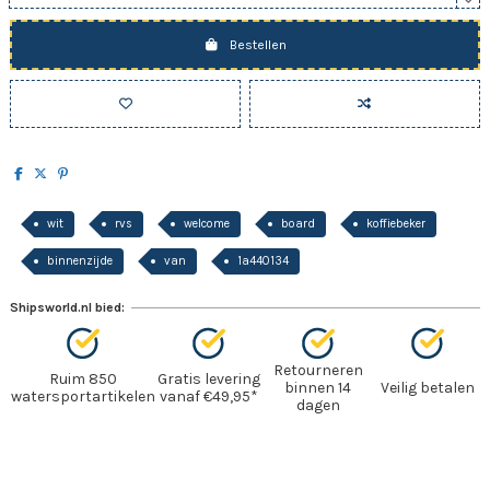
Bestellen
wit
rvs
welcome
board
koffiebeker
binnenzijde
van
1a440134
Shipsworld.nl bied:
Retourneren
Ruim 850
Gratis levering
binnen 14
Veilig betalen
watersportartikelen
vanaf €49,95*
dagen