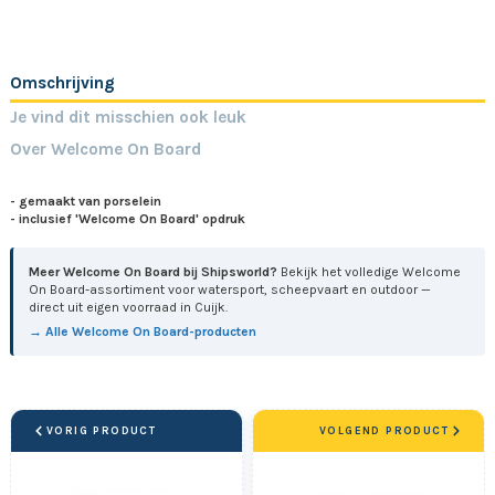
Omschrijving
Je vind dit misschien ook leuk
Over Welcome On Board
- gemaakt van porselein
- inclusief
'Welcome On Board'
opdruk
Meer Welcome On Board bij Shipsworld?
Bekijk het volledige Welcome
On Board-assortiment voor watersport, scheepvaart en outdoor —
direct uit eigen voorraad in Cuijk.
→ Alle Welcome On Board-producten
VORIG PRODUCT
VOLGEND PRODUCT