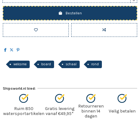
Bestellen
welcome
board
schaal
rond
Shipsworld.nl bied:
Retourneren
Ruim 850
Gratis levering
binnen 14
Veilig betalen
watersportartikelen
vanaf €49,95*
dagen