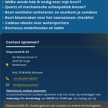
Welke anode heb ik nodig voor mijn boot?
Quartz of mechanische scheepsklok kiezen?
Boot ventilatie verbeteren: zo voorkom je condens
Boot klaarmaken voor het vaarseizoen: checklist
Cadeau-ideeën voor watersporters
Bootaccu onderhouden en laden
Contact opnemen?
Shipsworld.NL BV
De Nieuwe Erven 3
5431 NV Cuijk
Nederland
KvK: 37161456 Alkmaar
+31-(0)229-563177
info@shipsworld.nl
Telefonisch contact opnemen:
Je kunt telefonisch contact opnemen met ons team op werkdagen van
maandag t/m donderdag
van
09:30
tot
17:00 uur
. Op vrijdag zijn wij
alleen te mailen!
Shipsworld.NL B.V. maakt gebruik van cookies en andere technologieën,