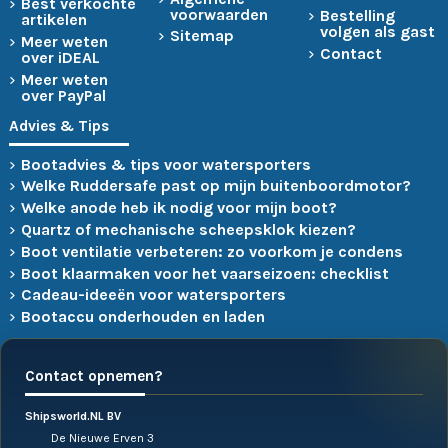
Best verkochte
voorwaarden
Bestelling
artikelen
volgen als gast
Sitemap
Meer weten
Contact
over iDEAL
Meer weten
over PayPal
Advies & Tips
Bootadvies & tips voor watersporters
Welke Ruddersafe past op mijn buitenboordmotor?
Welke anode heb ik nodig voor mijn boot?
Quartz of mechanische scheepsklok kiezen?
Boot ventilatie verbeteren: zo voorkom je condens
Boot klaarmaken voor het vaarseizoen: checklist
Cadeau-ideeën voor watersporters
Bootaccu onderhouden en laden
Contact opnemen?
Shipsworld.NL BV
De Nieuwe Erven 3