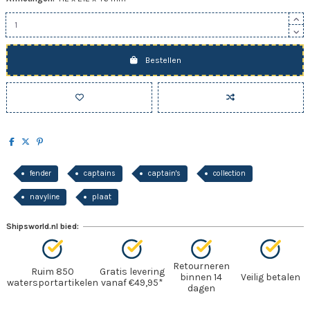
Bestellen
fender
captains
captain's
collection
navyline
plaat
Shipsworld.nl bied:
Retourneren
Ruim 850
Gratis levering
binnen 14
Veilig betalen
watersportartikelen
vanaf €49,95*
dagen