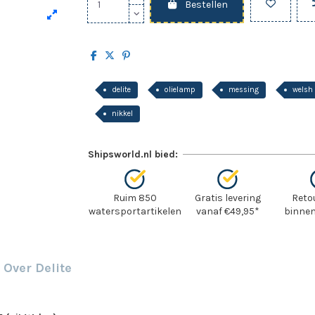
Bestellen
delite
olielamp
messing
welsh
nikkel
Shipsworld.nl bied:
Ruim 850
Gratis levering
Reto
watersportartikelen
vanaf €49,95*
binnen
Over Delite