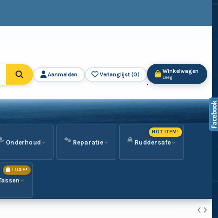
Winkelwagen
Aanmelden
Verlanglijst (
0
)
Leeg
HOT ITEM!
Onderhoud
Reparatie
Ruddersafe
LUXE!
Tassen