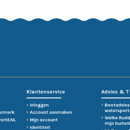
Klantenservice
Advies & T
Inloggen
Bootadvies
watersport
urmerk
Account aanmaken
Welke Rudd
world.NL
Mijn account
mijn buite
Identiteit