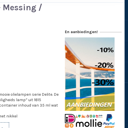
- Messing /
En aanbiedingen!
ooie olielampen serie Delite. De
iligheids lamp” uit 1815
econtainer inhoud van 35 ml wat
et nikkel