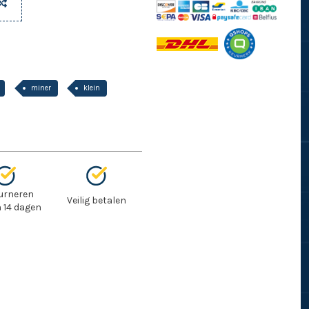
miner
klein
urneren
Veilig betalen
 14 dagen