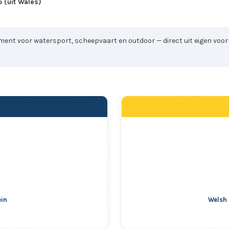
 (uit Wales)
iment voor watersport, scheepvaart en outdoor — direct uit eigen voorr
ein
Welsh 