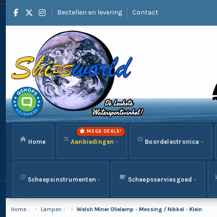
Bestellen en levering
Contact
MEGA DEALS!
Home
Aanbiedingen
Boordelectronica
Scheepsinstrumenten
Scheepsserviesgoed
Home
Lampen
Welsh Miner Olielamp - Messing / Nikkel - Klein