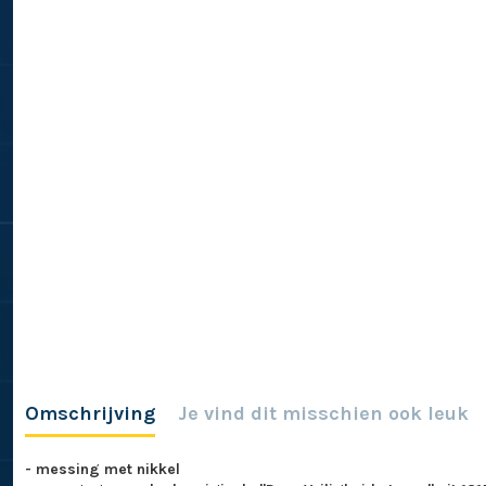
Omschrijving
Je vind dit misschien ook leuk
- messing met nikkel