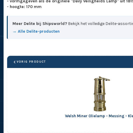
- vormgegeven als de originele "Davy Veiligheids Lamp" uit 1815
- hoogte: 170 mm
Meer Delite bij Shipsworld?
Bekijk het volledige Delite-assort
→ Alle Delite-producten
VORIG PRODUCT
Welsh Miner Olielamp - Messing - Kl