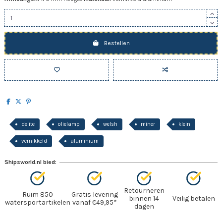
Bestellen
delite
olielamp
welsh
miner
klein
vernikkeld
aluminium
Shipsworld.nl bied:
Retourneren
Ruim 850
Gratis levering
binnen 14
Veilig betalen
watersportartikelen
vanaf €49,95*
dagen