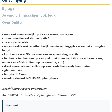
Omschrijving
Bijlagen
Je vind dit misschien ook leuk
Over Delite
- reageert voornamelijk op hevige weersomslagen
- zowel functioneel als decoratief
- zeer spectaculair
- eigen beeldkarakter afhankelijk van de woning/plek waar het stormglas
hangt
- komt ongeveer 50 uur voor een weersomslag in actie
- het beste te plaatsen op een plek met open lucht (b.v. naast een raam,
onder een afdak buiten, op de veranda, etc.)
- dient vooral als aanvulling op een reeds hangende barometer
- glanzend rvs
- hoogte: 145 mm
- wordt geleverd INCLUSIEF ophanghaak
Beschikbare reserve onderdelen:
Art. 550204 - Stormglas - Ophanghaak - Glanzend RVS
Lees ook: