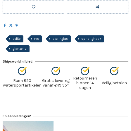
delite
rvs
stormglas
ophanghaak
glanzend
Shipsworld.nl bied:
Retourneren
Ruim 850
Gratis levering
binnen 14
Veilig betalen
watersportartikelen
vanaf €49,95*
dagen
En aanbiedingen!