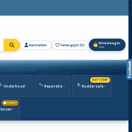
Winkelwagen
Aanmelden
Verlanglijst (
0
)
Leeg
HOT ITEM!
Onderhoud
Reparatie
Ruddersafe
LUXE!
Tassen