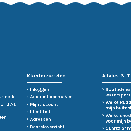
Klantenservice
Advies & T
Inloggen
Bootadvies
watersport
urmerk
Account aanmaken
Welke Rudd
world.NL
Mijn account
mijn buite
Identiteit
Welke anod
den
Adressen
voor mijn 
Besteloverzicht
Quartz of 