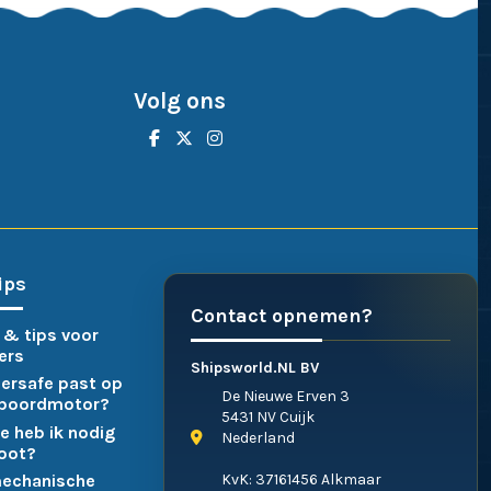
Volg ons
ips
Contact opnemen?
 & tips voor
ers
Shipsworld.NL BV
ersafe past op
De Nieuwe Erven 3
nboordmotor?
5431 NV Cuijk
e heb ik nodig
Nederland
boot?
KvK: 37161456 Alkmaar
mechanische