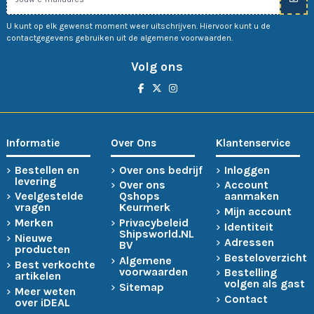
U kunt op elk gewenst moment weer uitschrijven. Hiervoor kunt u de
contactgegevens gebruiken uit de algemene voorwaarden.
Volg ons
Informatie
Over Ons
Klantenservice
Bestellen en
Over ons bedrijf
Inloggen
levering
Over ons
Account
Veelgestelde
Qshops
aanmaken
vragen
Keurmerk
Mijn account
Merken
Privacybeleid
Identiteit
Shipsworld.NL
Nieuwe
Adressen
BV
producten
Besteloverzicht
Algemene
Best verkochte
voorwaarden
Bestelling
artikelen
volgen als gast
Sitemap
Meer weten
Contact
over iDEAL