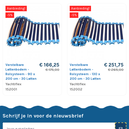
Aanbieding!
Aanbieding!
-5%
-5%
€ 166,25
€ 251,75
Verstelbare
Verstelbare
Lattenbodem -
Lattenbodem -
€ 175,00
€ 265,00
Rolsysteem - 90 x
Rolsysteem - 130 x
200 cm - 30 Latten
200 cm - 30 Latten
Yachtiflex
Yachtiflex
152001
152002
Schrijf je in voor de nieuwsbrief