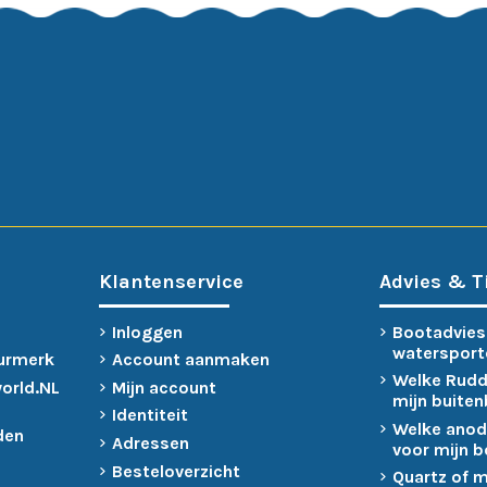
Klantenservice
Advies & T
Inloggen
Bootadvies
watersport
urmerk
Account aanmaken
Welke Rudd
world.NL
Mijn account
mijn buite
Identiteit
Welke anod
den
Adressen
voor mijn 
Besteloverzicht
Quartz of 