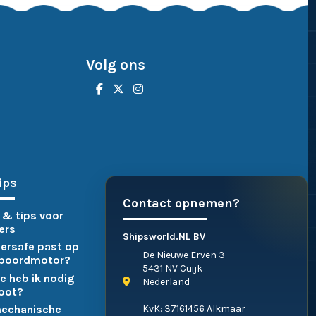
Volg ons
ips
Contact opnemen?
 & tips voor
ers
Shipsworld.NL BV
ersafe past op
De Nieuwe Erven 3
nboordmotor?
5431 NV Cuijk
e heb ik nodig
Nederland
boot?
KvK: 37161456 Alkmaar
mechanische