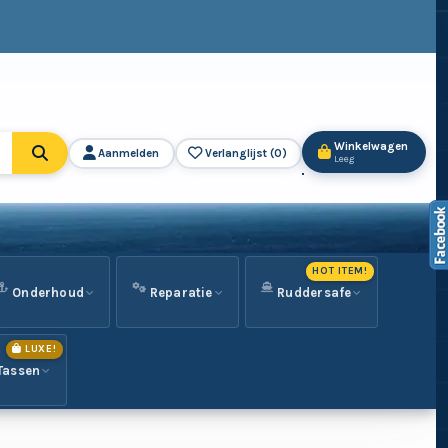
Winkelwagen
Aanmelden
Verlanglijst (
0
)
Leeg
HOT ITEM!
Onderhoud
Reparatie
Ruddersafe
LUXE!
Tassen