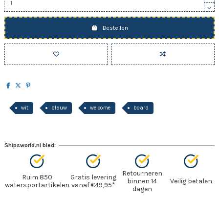
Bestellen
wit
blauw
welcome
board
Shipsworld.nl bied:
Retourneren
Ruim 850
Gratis levering
binnen 14
Veilig betalen
watersportartikelen
vanaf €49,95*
dagen