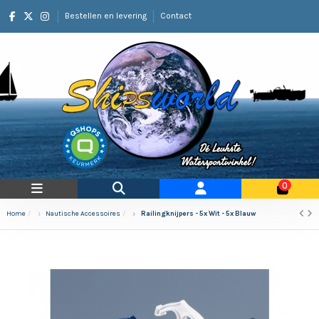
Bestellen en levering
Contact
0
Home
Nautische Accessoires
Railingknijpers - 5x Wit - 5x Blauw