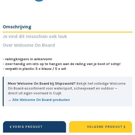
Omschrijving
Je vind dit misschien ook leuk
Over Welcome On Board
- railingknijpers in ankervorm
- zeer handig om iets op te hangen aan de railing van je boot of schip!
- verpakt in plastic: 5 x blauw / 5 x wit
Meer Welcome On Board bij Shipsworld?
Bekijk het volledige Welcome
On Board-assortiment voor watersport, scheepvaart en outdoor —
direct uit eigen voorraad in Cuijk.
→ Alle Welcome On Board-producten
VORIG PRODUCT
VOLGEND PRODUCT