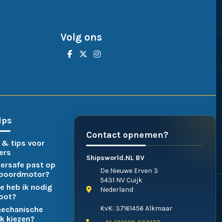
Volg ons
ips
Contact opnemen?
 & tips voor
ers
Shipsworld.NL BV
ersafe past op
De Nieuwe Erven 3
nboordmotor?
5431 NV Cuijk
e heb ik nodig
Nederland
boot?
KvK: 37161456 Alkmaar
mechanische
k kiezen?