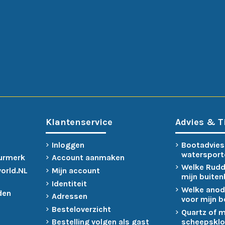
Klantenservice
Advies & T
Inloggen
Bootadvies
watersport
urmerk
Account aanmaken
Welke Rudd
world.NL
Mijn account
mijn buite
Identiteit
Welke anod
den
Adressen
voor mijn 
Besteloverzicht
Quartz of 
scheepsklo
Bestelling volgen als gast