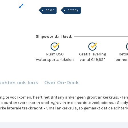
anker
britany
Shipsworld.nl bied:
Ruim 850
Gratis levering
Reto
watersportartikelen
vanaf €49,95*
binnen
schien ook leuk
Over On-Deck
iling te voorkomen, heeft het Britany anker geen groot ankerkruis. • T
 punten : verzekeren snel ingraven in de hardste zeebodems. • Geod
rke laterale trekkracht. • Smal ankerkruis, zo gemaakt dat de achterk