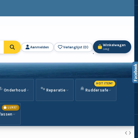
Winkelwagen
Aanmelden
Verlanglijst (
0
)
Leeg
HOT ITEM!
Onderhoud
Reparatie
Ruddersafe
LUXE!
Tassen