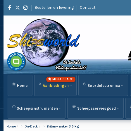
Bestellen en levering
Contact
MEGA DEALS!
Home
Aanbiedingen
Boordelectronica
Scheepsinstrumenten
Scheepsserviesgoed
Home
On-Deck
Britany anker 3.5 kg