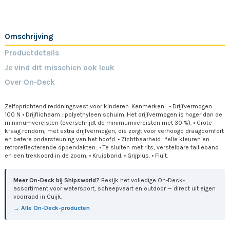
Omschrijving
Productdetails
Je vind dit misschien ook leuk
Over On-Deck
Zelfoprichtend reddningsvest voor kinderen. Kenmerken : • Drijfvermogen :
100 N • Drijflichaam : polyethyleen schuim. Het drijfvermogen is hoger dan de
minimumvereisten (overschrijdt de minimumvereisten met 30 %). • Grote
kraag rondom, met extra drijfvermogen, die zorgt voor verhoogd draagcomfort
en betere ondersteuning van het hoofd. • Zichtbaarheid : felle kleuren en
retroreflecterende oppervlakten.. • Te sluiten met rits, verstelbare tailleband
en een trekkoord in de zoom. • Kruisband. • Grijplus. • Fluit.
Meer On-Deck bij Shipsworld?
Bekijk het volledige On-Deck-
assortiment voor watersport, scheepvaart en outdoor — direct uit eigen
voorraad in Cuijk.
→ Alle On-Deck-producten