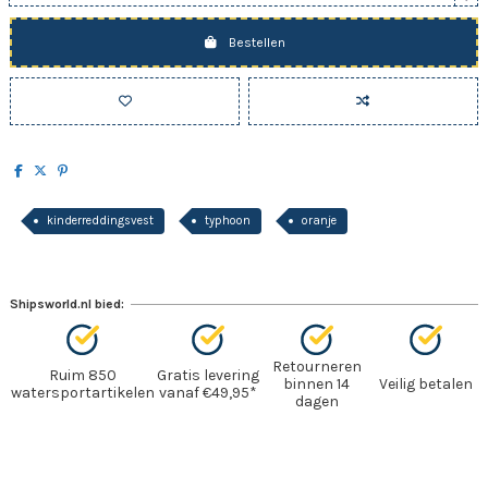
Bestellen
kinderreddingsvest
typhoon
oranje
Shipsworld.nl bied:
Retourneren
Ruim 850
Gratis levering
binnen 14
Veilig betalen
watersportartikelen
vanaf €49,95*
dagen