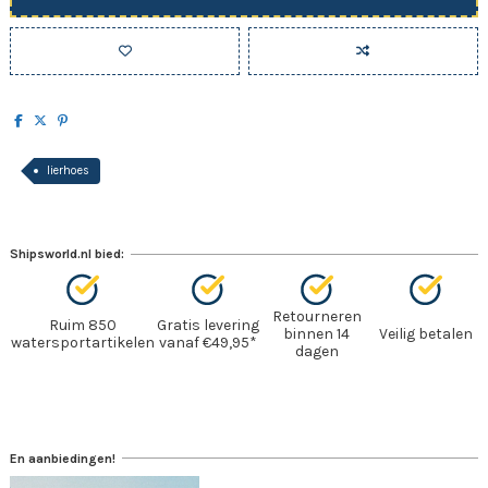
lierhoes
Shipsworld.nl bied:
Retourneren
Ruim 850
Gratis levering
binnen 14
Veilig betalen
watersportartikelen
vanaf €49,95*
dagen
En aanbiedingen!