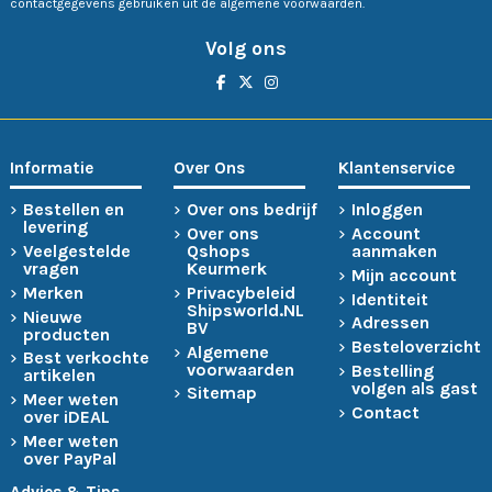
contactgegevens gebruiken uit de algemene voorwaarden.
Volg ons
Informatie
Over Ons
Klantenservice
Bestellen en
Over ons bedrijf
Inloggen
levering
Over ons
Account
Veelgestelde
Qshops
aanmaken
vragen
Keurmerk
Mijn account
Merken
Privacybeleid
Identiteit
Shipsworld.NL
Nieuwe
Adressen
BV
producten
Besteloverzicht
Algemene
Best verkochte
voorwaarden
Bestelling
artikelen
volgen als gast
Sitemap
Meer weten
Contact
over iDEAL
Meer weten
over PayPal