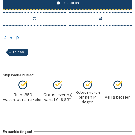
Bestellen
lierhoes
Shipsworld.nl bied:
Retourneren
Ruim 850
Gratis levering
binnen 14
Veilig betalen
watersportartikelen
vanaf €49,95*
dagen
En aanbiedingen!