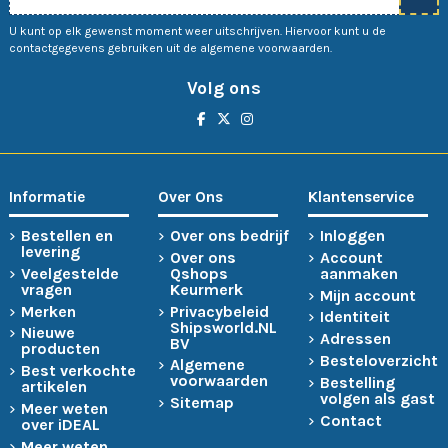
U kunt op elk gewenst moment weer uitschrijven. Hiervoor kunt u de
contactgegevens gebruiken uit de algemene voorwaarden.
Volg ons
Informatie
Over Ons
Klantenservice
Bestellen en
Over ons bedrijf
Inloggen
levering
Over ons
Account
Veelgestelde
Qshops
aanmaken
vragen
Keurmerk
Mijn account
Merken
Privacybeleid
Identiteit
Shipsworld.NL
Nieuwe
Adressen
BV
producten
Besteloverzicht
Algemene
Best verkochte
voorwaarden
Bestelling
artikelen
volgen als gast
Sitemap
Meer weten
Contact
over iDEAL
Meer weten