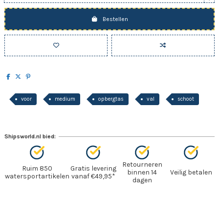
Bestellen
voor
medium
opbergtas
val
schoot
Shipsworld.nl bied:
Retourneren
Ruim 850
Gratis levering
binnen 14
Veilig betalen
watersportartikelen
vanaf €49,95*
dagen