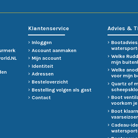
Klantenservice
Advies & T
Inloggen
Bootadvies
watersport
urmerk
Account aanmaken
Welke Rudd
world.NL
Mijn account
mijn buite
Identiteit
Welke anod
den
Adressen
voor mijn 
Besteloverzicht
Quartz of 
scheepsklo
Bestelling volgen als gast
Boot ventil
Contact
voorkom je
Boot klaar
vaarseizoen
Cadeau-ide
watersport