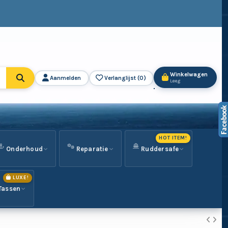
Winkelwagen
Aanmelden
Verlanglijst (
0
)
Leeg
HOT ITEM!
Onderhoud
Reparatie
Ruddersafe
LUXE!
Tassen