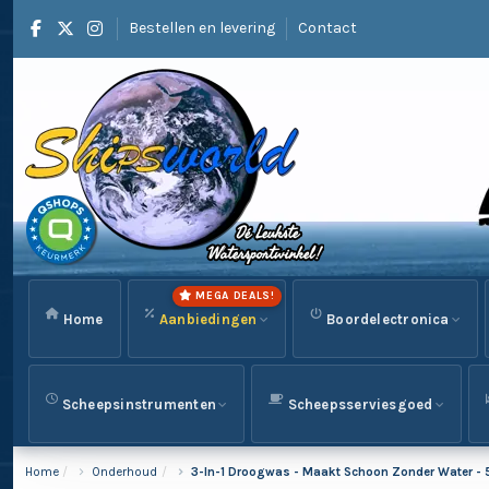
Bestellen en levering
Contact
MEGA DEALS!
Home
Aanbiedingen
Boordelectronica
Scheepsinstrumenten
Scheepsserviesgoed
Home
Onderhoud
3-In-1 Droogwas - Maakt Schoon Zonder Water -