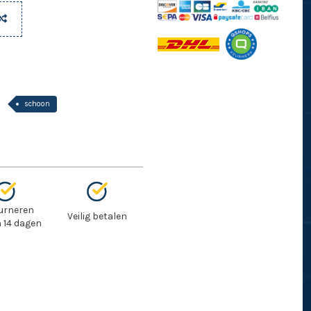
schoon
urneren
Veilig betalen
 14 dagen