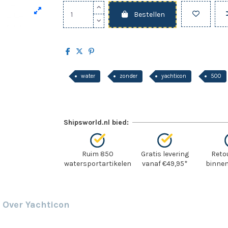
Bestellen
water
zonder
yachticon
500
Shipsworld.nl bied:
Ruim 850
Gratis levering
Reto
watersportartikelen
vanaf €49,95*
binnen
Over Yachticon