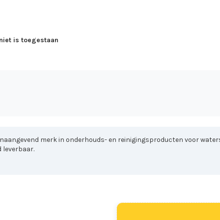
iet is toegestaan
onaangevend merk in onderhouds- en reinigingsproducten voor water
 leverbaar.