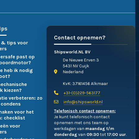
ips
Contact opnemen?
 & tips voor
ers
Shipsworld.NL BV
ersafe past op
De Nieuwe Erven 3
nboordmotor?
5431 NV Cuijk
e heb ik nodig
Nederland
boot?
KvK: 37161456 Alkmaar
mechanische
k kiezen?
+31-(0)229-563177
atie verbeteren: zo
info@shipsworld.nl
 condens
Telefonisch contact opnemen:
maken voor het
Je kunt telefonisch contact
: checklist
opnemen met ons team op
eën voor
werkdagen van
maandag t/m
ers
donderdag
van
09:30
tot
17:00 uur
.