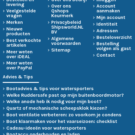
levering
Over ons
Account
Veelgestelde
Qshops
aanmaken
vragen
Keurmerk
Mijn account
Merken
Privacybeleid
Identiteit
Shipsworld.NL
Nieuwe
Adressen
BV
producten
Besteloverzicht
Algemene
Best verkochte
voorwaarden
Bestelling
artikelen
volgen als gast
Sitemap
Meer weten
Contact
over iDEAL
Meer weten
over PayPal
Advies & Tips
Bootadvies & tips voor watersporters
Welke Ruddersafe past op mijn buitenboordmotor?
Welke anode heb ik nodig voor mijn boot?
Quartz of mechanische scheepsklok kiezen?
Boot ventilatie verbeteren: zo voorkom je condens
Boot klaarmaken voor het vaarseizoen: checklist
Cadeau-ideeën voor watersporters
Bootaccu onderhouden en laden