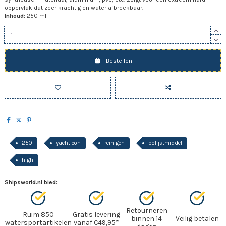
oppervlak dat zeer krachtig en water afbreekbaar.
Inhoud:
250 ml
Bestellen
250
yachticon
reinigen
polijstmiddel
high
Shipsworld.nl bied:
Retourneren
Ruim 850
Gratis levering
binnen 14
Veilig betalen
watersportartikelen
vanaf €49,95*