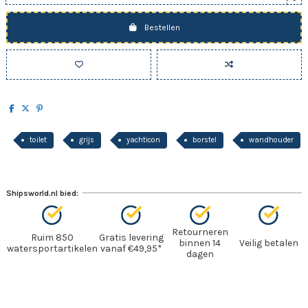
Bestellen
toilet
grijs
yachticon
borstel
wandhouder
Shipsworld.nl bied:
Retourneren
Ruim 850
Gratis levering
binnen 14
Veilig betalen
watersportartikelen
vanaf €49,95*
dagen