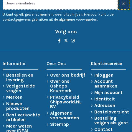
U kunt op elk gewenst moment weer uitschrijven. Hiervoor kunt u de
contactgegevens gebruiken uit de algemene voorwaarden.
Volg ons
Informatie
Over Ons
Klantenservice
Bestellen en
Over ons bedrijf
Inloggen
levering
Over ons
Account
Veelgestelde
Qshops
aanmaken
vragen
Keurmerk
Mijn account
Merken
Privacybeleid
Identiteit
Shipsworld.NL
Nieuwe
Adressen
BV
producten
Besteloverzicht
Algemene
Best verkochte
voorwaarden
Bestelling
artikelen
volgen als gast
Sitemap
Meer weten
Contact
over iDEAL