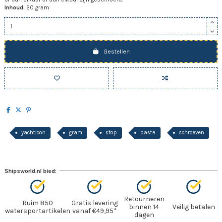
Inhoud:
20 gram
Bestellen
yachticon
gram
stop
pasta
schroeven
Shipsworld.nl bied:
Retourneren
Ruim 850
Gratis levering
binnen 14
Veilig betalen
watersportartikelen
vanaf €49,95*
dagen