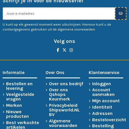
Schrijf je in voor de nieuwsbrief
U kunt op elk gewenst moment weer uitschrijven. Hiervoor kunt u de
contactgegevens gebruiken uit de algemene voorwaarden.
Volg ons
Informatie
Over Ons
Klantenservice
Bestellen en
Over ons bedrijf
Inloggen
levering
Over ons
Account
Veelgestelde
Qshops
aanmaken
vragen
Keurmerk
Mijn account
Merken
Privacybeleid
Identiteit
Shipsworld.NL
Nieuwe
Adressen
BV
producten
Besteloverzicht
Algemene
Best verkochte
voorwaarden
Bestelling
artikelen