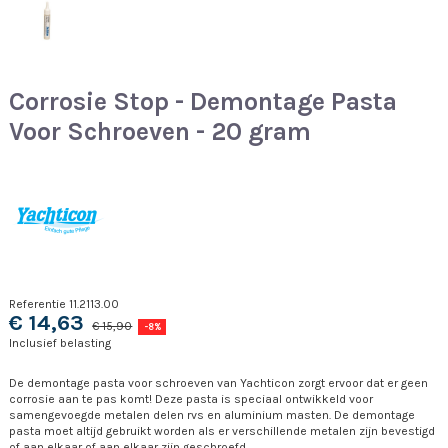
Corrosie Stop - Demontage Pasta
Voor Schroeven - 20 gram
Referentie
11.2113.00
€ 14,63
€ 15,90
-8%
Inclusief belasting
De demontage pasta voor schroeven van Yachticon zorgt ervoor dat er geen
corrosie aan te pas komt! Deze pasta is speciaal ontwikkeld voor
samengevoegde metalen delen rvs en aluminium masten. De demontage
pasta moet altijd gebruikt worden als er verschillende metalen zijn bevestigd
of aan elkaar of aan elkaar zijn geschroefd.