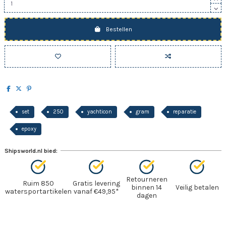
Bestellen
set
250
yachticon
gram
reparatie
epoxy
Shipsworld.nl bied:
Retourneren
Ruim 850
Gratis levering
binnen 14
Veilig betalen
watersportartikelen
vanaf €49,95*
dagen