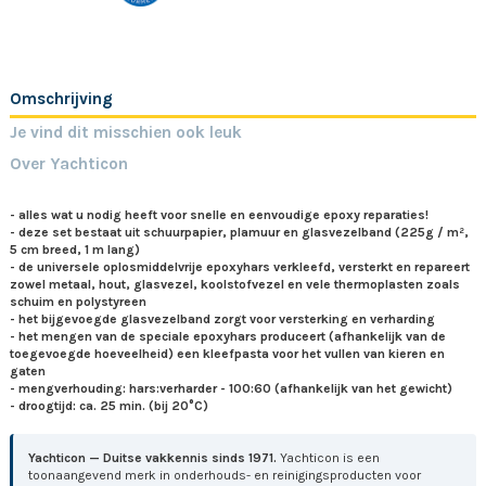
Omschrijving
Je vind dit misschien ook leuk
Over Yachticon
- alles wat u nodig heeft voor snelle en eenvoudige epoxy reparaties!
- deze set bestaat uit schuurpapier, plamuur en glasvezelband (225g / m²,
5 cm breed, 1 m lang)
- de universele oplosmiddelvrije epoxyhars verkleefd, versterkt en repareert
zowel metaal, hout, glasvezel, koolstofvezel en vele thermoplasten zoals
schuim en polystyreen
- het bijgevoegde glasvezelband zorgt voor versterking en verharding
- het mengen van de speciale epoxyhars produceert (afhankelijk van de
toegevoegde hoeveelheid) een kleefpasta voor het vullen van kieren en
gaten
- mengverhouding: hars:verharder - 100:60 (afhankelijk van het gewicht)
- droogtijd: ca. 25 min. (bij 20°C)
Yachticon — Duitse vakkennis sinds 1971.
Yachticon is een
toonaangevend merk in onderhouds- en reinigingsproducten voor