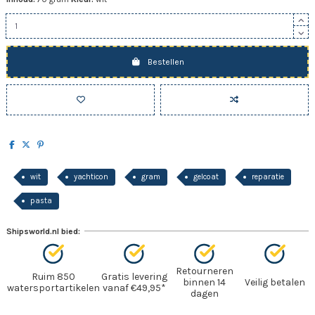
Bestellen
wit
yachticon
gram
gelcoat
reparatie
pasta
Shipsworld.nl bied:
Retourneren
Ruim 850
Gratis levering
binnen 14
Veilig betalen
watersportartikelen
vanaf €49,95*
dagen