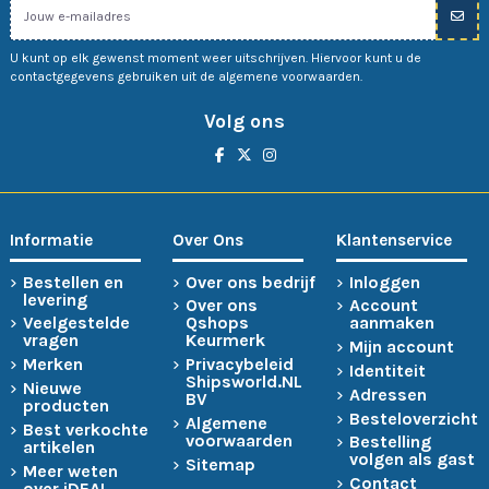
U kunt op elk gewenst moment weer uitschrijven. Hiervoor kunt u de
contactgegevens gebruiken uit de algemene voorwaarden.
Volg ons
Informatie
Over Ons
Klantenservice
Bestellen en
Over ons bedrijf
Inloggen
levering
Over ons
Account
Veelgestelde
Qshops
aanmaken
vragen
Keurmerk
Mijn account
Merken
Privacybeleid
Identiteit
Shipsworld.NL
Nieuwe
Adressen
BV
producten
Besteloverzicht
Algemene
Best verkochte
voorwaarden
Bestelling
artikelen
volgen als gast
Sitemap
Meer weten
Contact
over iDEAL