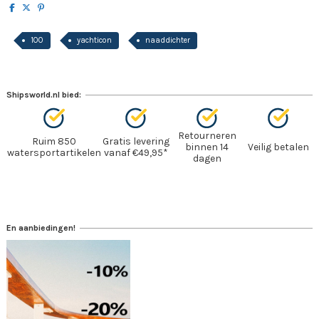
100
yachticon
naaddichter
Shipsworld.nl bied:
Retourneren
Ruim 850
Gratis levering
binnen 14
Veilig betalen
watersportartikelen
vanaf €49,95*
dagen
En aanbiedingen!