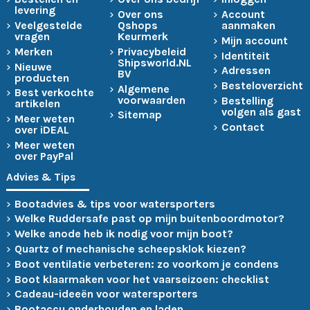
levering
Over ons
Account
Veelgestelde
Qshops
aanmaken
vragen
Keurmerk
Mijn account
Merken
Privacybeleid
Identiteit
Shipsworld.NL
Nieuwe
Adressen
BV
producten
Besteloverzicht
Algemene
Best verkochte
voorwaarden
Bestelling
artikelen
volgen als gast
Sitemap
Meer weten
Contact
over iDEAL
Meer weten
over PayPal
Advies & Tips
Bootadvies & tips voor watersporters
Welke Ruddersafe past op mijn buitenboordmotor?
Welke anode heb ik nodig voor mijn boot?
Quartz of mechanische scheepsklok kiezen?
Boot ventilatie verbeteren: zo voorkom je condens
Boot klaarmaken voor het vaarseizoen: checklist
Cadeau-ideeën voor watersporters
Bootaccu onderhouden en laden