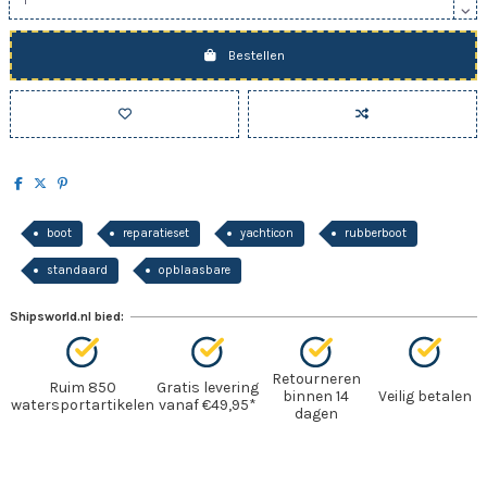
Bestellen
boot
reparatieset
yachticon
rubberboot
standaard
opblaasbare
Shipsworld.nl bied:
Retourneren
Ruim 850
Gratis levering
binnen 14
Veilig betalen
watersportartikelen
vanaf €49,95*
dagen