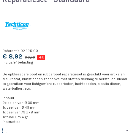
Referentie
02.2217.00
€ 8,92
€ 9,70
-8%
Inclusief belasting
De opblaasbare boot en rubberboot reparatieset is geschikt voor artikelen
die uit stof, kunstleer en zacht pvc met stoffen deklaag te herstellen. Ideaal
te gebruiken voor lichtgewicht-rubberboten, luchtbedden, plastic dieren,
waterballen , etc.
inhoud:
2x delen van Ø 35 mm
1x deel van Ø 45 mm
1x deel van 73 x 78 mm
1x tube lijm 6 gr
instructies