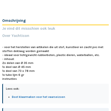
Omschrijving
Je vind dit misschien ook leuk
Over Yachticon
- voor het herstellen van artikelen die uit stof, kunstleer en zacht pvc met
stoffen deklaag worden gemaakt
- ideaal voor lichtgewicht-rubberboten, plastic dieren, waterballen, etc.
- inhoud:
2x delen van Ø 35 mm
1x deel van Ø 45 mm
1x deel van 73 x 78 mm
1x tube lijm 6 gr
instructies
Lees ook:
Boot klaarmaken voor het vaarseizoen