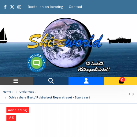
Bestellen en levering
Contact
0
Home
Onderhoud
Opblaasbare Boot / Rubberboot Reparatieset - Standaard
Aanbieding!
-8%