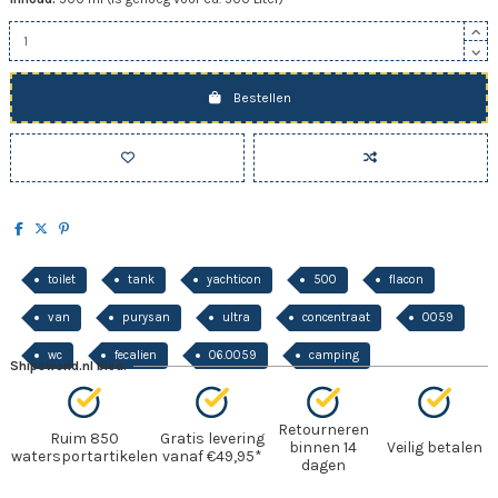
Bestellen
toilet
tank
yachticon
500
flacon
van
purysan
ultra
concentraat
0059
wc
fecalien
06.0059
camping
Shipsworld.nl bied:
Retourneren
Ruim 850
Gratis levering
binnen 14
Veilig betalen
watersportartikelen
vanaf €49,95*
dagen