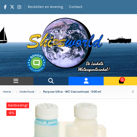
Bestellen en levering
Contact
0
Home
Onderhoud
Purysan Ultra - WC Concentraat - 500 ml
Aanbieding!
-8%