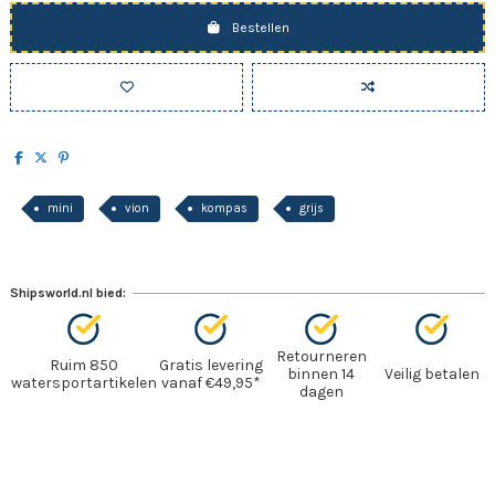
Bestellen
mini
vion
kompas
grijs
Shipsworld.nl bied:
Retourneren
Ruim 850
Gratis levering
binnen 14
Veilig betalen
watersportartikelen
vanaf €49,95*
dagen