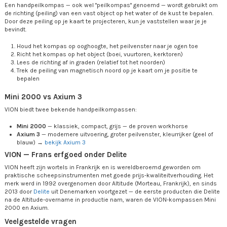
Een handpeilkompas — ook wel "peilkompas" genoemd — wordt gebruikt om
de richting (peiling) van een vast object op het water of de kust te bepalen.
Door deze peiling op je kaart te projecteren, kun je vaststellen waar je je
bevindt.
Houd het kompas op ooghoogte, het peilvenster naar je ogen toe
Richt het kompas op het object (boei, vuurtoren, kerktoren)
Lees de richting af in graden (relatief tot het noorden)
Trek de peiling van magnetisch noord op je kaart om je positie te
bepalen
Mini 2000 vs Axium 3
VION biedt twee bekende handpeilkompassen:
Mini 2000
— klassiek, compact, grijs — de proven workhorse
Axium 3
— modernere uitvoering, groter peilvenster, kleurrijker (geel of
blauw) →
bekijk Axium 3
VION — Frans erfgoed onder Delite
VION heeft zijn wortels in Frankrijk en is wereldberoemd geworden om
praktische scheepsinstrumenten met goede prijs-kwaliteitverhouding. Het
merk werd in 1992 overgenomen door Altitude (Morteau, Frankrijk), en sinds
2013 door
Delite
uit Denemarken voortgezet — de eerste producten die Delite
na de Altitude-overname in productie nam, waren de VION-kompassen Mini
2000 en Axium.
Veelgestelde vragen