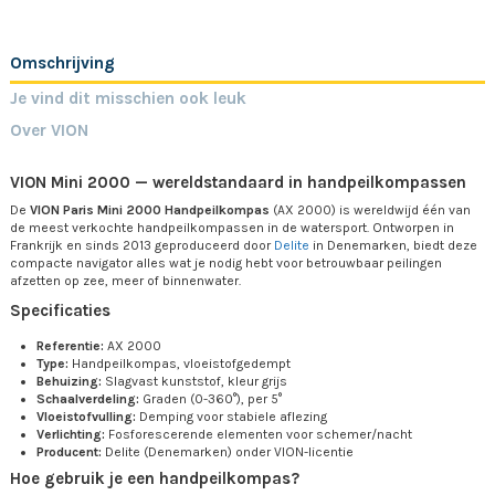
Omschrijving
Je vind dit misschien ook leuk
Over VION
VION Mini 2000 — wereldstandaard in handpeilkompassen
De
VION Paris Mini 2000 Handpeilkompas
(AX 2000) is wereldwijd één van
de meest verkochte handpeilkompassen in de watersport. Ontworpen in
Frankrijk en sinds 2013 geproduceerd door
Delite
in Denemarken, biedt deze
compacte navigator alles wat je nodig hebt voor betrouwbaar peilingen
afzetten op zee, meer of binnenwater.
Specificaties
Referentie:
AX 2000
Type:
Handpeilkompas, vloeistofgedempt
Behuizing:
Slagvast kunststof, kleur grijs
Schaalverdeling:
Graden (0-360°), per 5°
Vloeistofvulling:
Demping voor stabiele aflezing
Verlichting:
Fosforescerende elementen voor schemer/nacht
Producent:
Delite (Denemarken) onder VION-licentie
Hoe gebruik je een handpeilkompas?