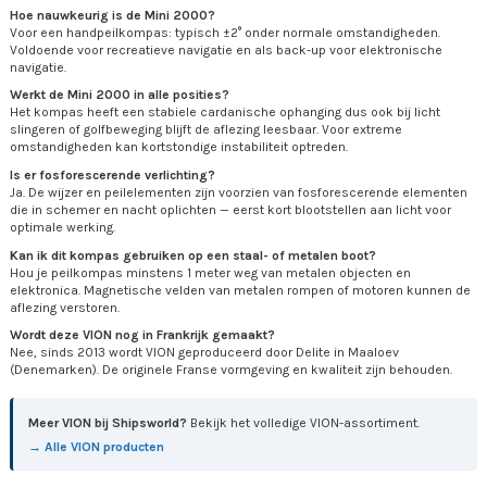
Hoe nauwkeurig is de Mini 2000?
Voor een handpeilkompas: typisch ±2° onder normale omstandigheden.
Voldoende voor recreatieve navigatie en als back-up voor elektronische
navigatie.
Werkt de Mini 2000 in alle posities?
Het kompas heeft een stabiele cardanische ophanging dus ook bij licht
slingeren of golfbeweging blijft de aflezing leesbaar. Voor extreme
omstandigheden kan kortstondige instabiliteit optreden.
Is er fosforescerende verlichting?
Ja. De wijzer en peilelementen zijn voorzien van fosforescerende elementen
die in schemer en nacht oplichten — eerst kort blootstellen aan licht voor
optimale werking.
Kan ik dit kompas gebruiken op een staal- of metalen boot?
Hou je peilkompas minstens 1 meter weg van metalen objecten en
elektronica. Magnetische velden van metalen rompen of motoren kunnen de
aflezing verstoren.
Wordt deze VION nog in Frankrijk gemaakt?
Nee, sinds 2013 wordt VION geproduceerd door Delite in Maaloev
(Denemarken). De originele Franse vormgeving en kwaliteit zijn behouden.
Meer VION bij Shipsworld?
Bekijk het volledige VION-assortiment.
→ Alle VION producten