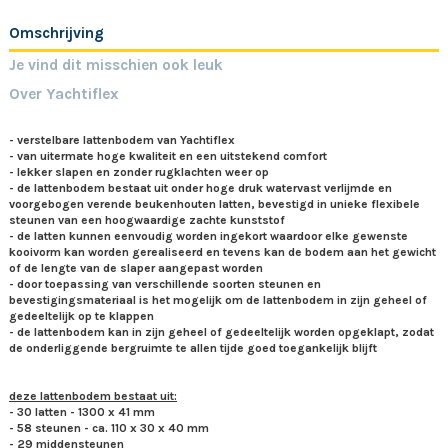
Omschrijving
Je vind dit misschien ook leuk
Over Yachtiflex
- verstelbare lattenbodem van Yachtiflex
- van uitermate hoge kwaliteit en een uitstekend comfort
- lekker slapen en zonder rugklachten weer op
- de lattenbodem bestaat uit onder hoge druk watervast verlijmde en
voorgebogen verende beukenhouten latten, bevestigd in unieke flexibele
steunen van een hoogwaardige zachte kunststof
- de latten kunnen eenvoudig worden ingekort waardoor elke gewenste
kooivorm kan worden gerealiseerd en tevens kan de bodem aan het gewicht
of de lengte van de slaper aangepast worden
- door toepassing van verschillende soorten steunen en
bevestigingsmateriaal is het mogelijk om de lattenbodem in zijn geheel of
gedeeltelijk op te klappen
- de lattenbodem kan in zijn geheel of gedeeltelijk worden opgeklapt, zodat
de onderliggende bergruimte te allen tijde goed toegankelijk blijft
deze lattenbodem bestaat uit:
- 30 latten - 1300 x 41 mm
- 58 steunen - ca. 110 x 30 x 40 mm
- 29 middensteunen