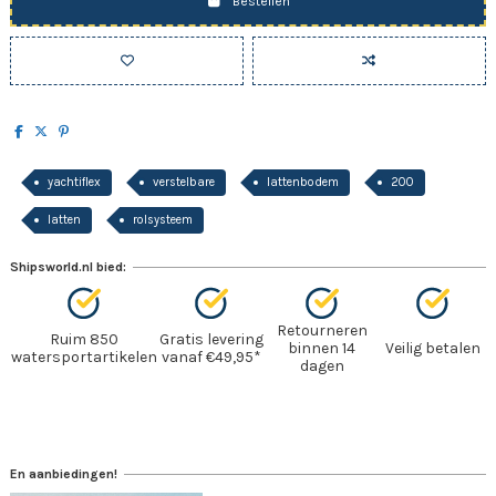
Bestellen
yachtiflex
verstelbare
lattenbodem
200
latten
rolsysteem
Shipsworld.nl bied:
Retourneren
Ruim 850
Gratis levering
binnen 14
Veilig betalen
watersportartikelen
vanaf €49,95*
dagen
En aanbiedingen!