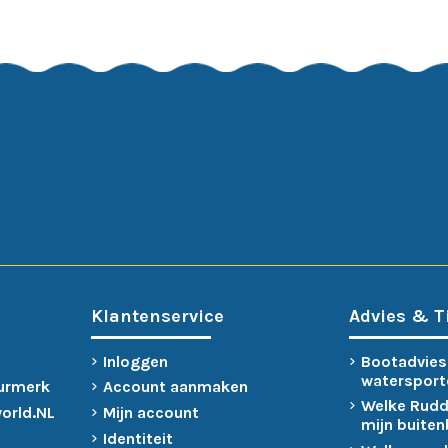
Klantenservice
Advies & T
Inloggen
Bootadvies
watersport
urmerk
Account aanmaken
Welke Rudd
world.NL
Mijn account
mijn buite
Identiteit