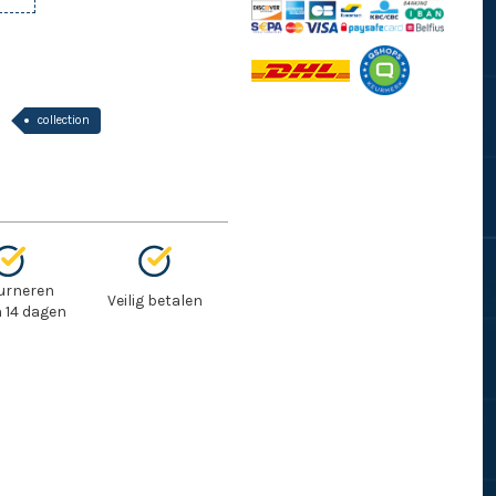
collection
urneren
Veilig betalen
 14 dagen