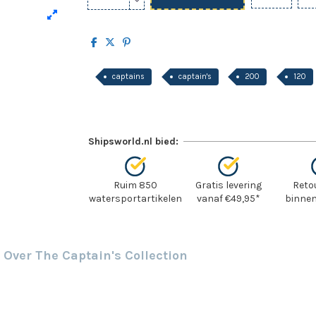
captains
captain's
200
120
Shipsworld.nl bied:
Ruim 850
Gratis levering
Reto
watersportartikelen
vanaf €49,95*
binnen
Over The Captain's Collection