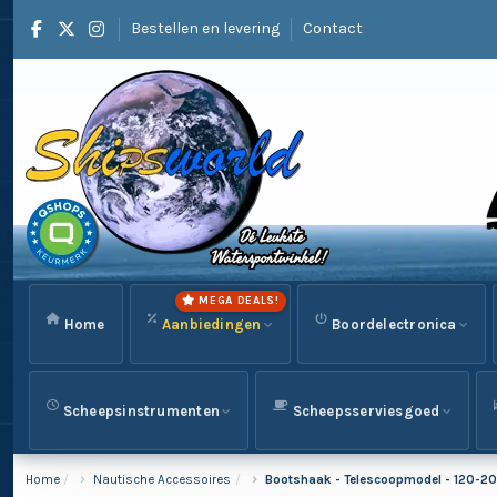
Bestellen en levering
Contact
MEGA DEALS!
Home
Aanbiedingen
Boordelectronica
Scheepsinstrumenten
Scheepsserviesgoed
Home
Nautische Accessoires
Bootshaak - Telescoopmodel - 120-2