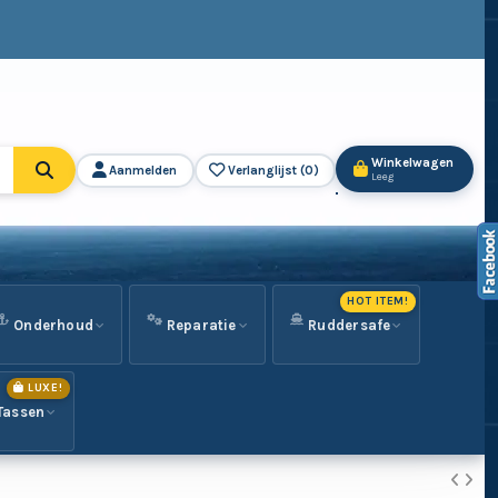
Winkelwagen
Aanmelden
Verlanglijst (
0
)
Leeg
HOT ITEM!
Onderhoud
Reparatie
Ruddersafe
LUXE!
Tassen