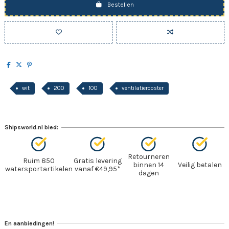
Bestellen
wit
200
100
ventilatierooster
Shipsworld.nl bied:
Retourneren
Ruim 850
Gratis levering
binnen 14
Veilig betalen
watersportartikelen
vanaf €49,95*
dagen
En aanbiedingen!