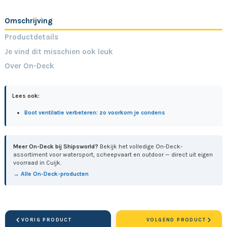
Omschrijving
Productdetails
Je vind dit misschien ook leuk
Over On-Deck
Lees ook:
Boot ventilatie verbeteren: zo voorkom je condens
Meer On-Deck bij Shipsworld?
Bekijk het volledige On-Deck-
assortiment voor watersport, scheepvaart en outdoor — direct uit eigen
voorraad in Cuijk.
→ Alle On-Deck-producten
VORIG PRODUCT
VOLGEND PRODUCT