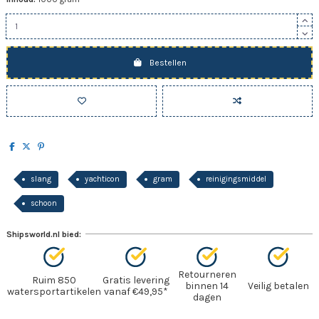
Bestellen
slang
yachticon
gram
reinigingsmiddel
schoon
Shipsworld.nl bied:
Retourneren
Ruim 850
Gratis levering
binnen 14
Veilig betalen
watersportartikelen
vanaf €49,95*
dagen