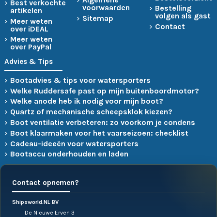
Best verkochte
voorwaarden
Bestelling
artikelen
volgen als gast
Sitemap
Meer weten
Contact
over iDEAL
Meer weten
over PayPal
Advies & Tips
Bootadvies & tips voor watersporters
Welke Ruddersafe past op mijn buitenboordmotor?
Welke anode heb ik nodig voor mijn boot?
Quartz of mechanische scheepsklok kiezen?
Boot ventilatie verbeteren: zo voorkom je condens
Boot klaarmaken voor het vaarseizoen: checklist
Cadeau-ideeën voor watersporters
Bootaccu onderhouden en laden
Contact opnemen?
Shipsworld.NL BV
De Nieuwe Erven 3