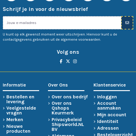
Schrijf je in voor de nieuwsbrief
U kunt op elk gewenst moment weer uitschrijven. Hiervoor kunt u de
contactgegevens gebruiken uit de algemene voorwaarden.
Volg ons
Informatie
Over Ons
Klantenservice
Bestellen en
Over ons bedrijf
Inloggen
levering
Over ons
Account
Veelgestelde
Qshops
aanmaken
vragen
Keurmerk
Mijn account
Merken
Privacybeleid
Identiteit
Shipsworld.NL
Nieuwe
Adressen
BV
producten
Besteloverzicht
Algemene