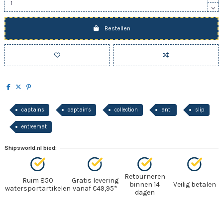
Bestellen
captains
captain's
collection
anti
slip
entreemat
Shipsworld.nl bied:
Retourneren
Ruim 850
Gratis levering
binnen 14
Veilig betalen
watersportartikelen
vanaf €49,95*
dagen