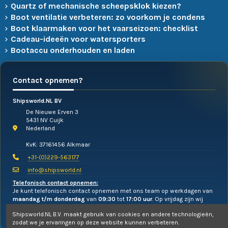
Quartz of mechanische scheepsklok kiezen?
Boot ventilatie verbeteren: zo voorkom je condens
Boot klaarmaken voor het vaarseizoen: checklist
Cadeau-ideeën voor watersporters
Bootaccu onderhouden en laden
Contact opnemen?
Shipsworld.NL BV
De Nieuwe Erven 3
5431 NV Cuijk
Nederland
KvK: 37161456 Alkmaar
+31-(0)229-563177
info@shipsworld.nl
Telefonisch contact opnemen:
Je kunt telefonisch contact opnemen met ons team op werkdagen van
maandag t/m donderdag
van
09:30
tot
17:00 uur
. Op vrijdag zijn wij
alleen te mailen!
Shipsworld.NL B.V. maakt gebruik van cookies en andere technologieën,
zodat we je ervaringen op deze website kunnen verbeteren.