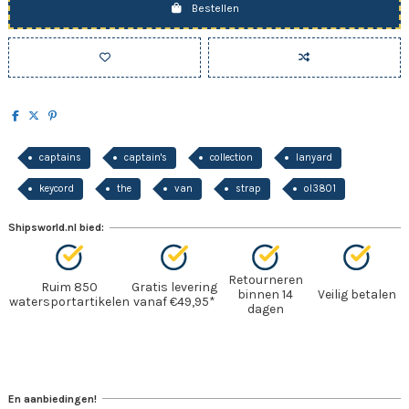
Bestellen
captains
captain's
collection
lanyard
keycord
the
van
strap
ol3801
Shipsworld.nl bied:
Retourneren
Ruim 850
Gratis levering
binnen 14
Veilig betalen
watersportartikelen
vanaf €49,95*
dagen
En aanbiedingen!