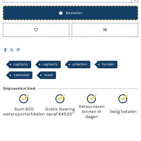
Bestellen
captains
captain's
collection
honden
zwemvest
maat
Shipsworld.nl bied:
Retourneren
Ruim 850
Gratis levering
binnen 14
Veilig betalen
watersportartikelen
vanaf €49,95*
dagen