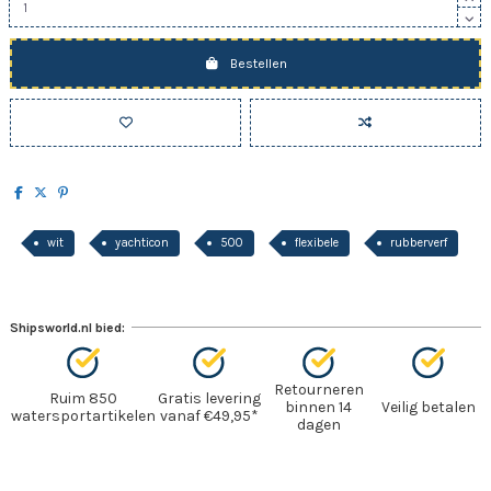
Bestellen
wit
yachticon
500
flexibele
rubberverf
Shipsworld.nl bied:
Retourneren
Ruim 850
Gratis levering
binnen 14
Veilig betalen
watersportartikelen
vanaf €49,95*
dagen