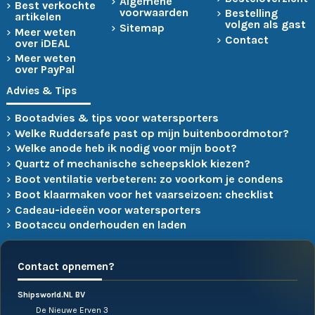
Algemene
Best verkochte
voorwaarden
Bestelling
artikelen
volgen als gast
Sitemap
Meer weten
Contact
over iDEAL
Meer weten
over PayPal
Advies & Tips
Bootadvies & tips voor watersporters
Welke Ruddersafe past op mijn buitenboordmotor?
Welke anode heb ik nodig voor mijn boot?
Quartz of mechanische scheepsklok kiezen?
Boot ventilatie verbeteren: zo voorkom je condens
Boot klaarmaken voor het vaarseizoen: checklist
Cadeau-ideeën voor watersporters
Bootaccu onderhouden en laden
Contact opnemen?
Shipsworld.NL BV
De Nieuwe Erven 3