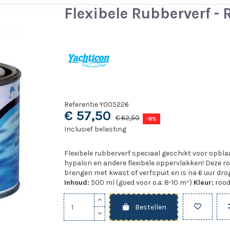
Flexibele Rubberverf - 
Referentie
Y005226
€ 57,50
€ 62,50
-8%
Inclusief belasting
Flexibele rubberverf speciaal geschikt voor opb
hypalon en andere flexibele oppervlakken! Deze rod
brengen met kwast of verfspuit en is na 6 uur dro
Inhoud:
500 ml (goed voor o.a. 8-10 m²)
Kleur:
roo
Bestellen