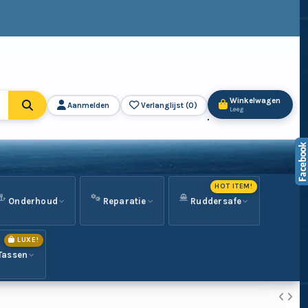
Winkelwagen
Aanmelden
Verlanglijst (
0
)
Leeg
HOT ITEM!
Onderhoud
Reparatie
Ruddersafe
LUXE!
Tassen