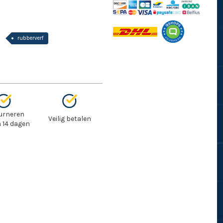
rubberverf
urneren
Veilig betalen
 14 dagen