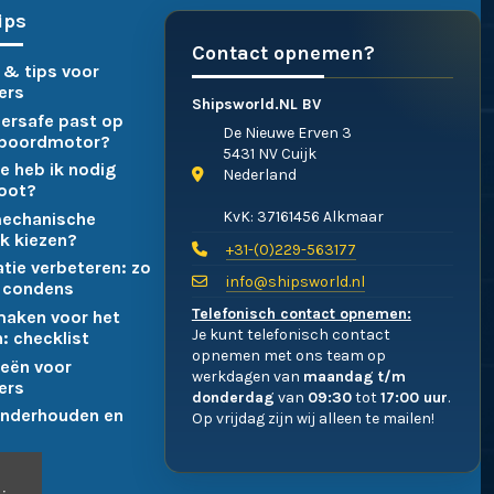
ips
Contact opnemen?
 & tips voor
ers
Shipsworld.NL BV
ersafe past op
De Nieuwe Erven 3
nboordmotor?
5431 NV Cuijk
e heb ik nodig
Nederland
boot?
KvK: 37161456 Alkmaar
mechanische
k kiezen?
+31-(0)229-563177
atie verbeteren: zo
info@shipsworld.nl
 condens
Telefonisch contact opnemen:
maken voor het
Je kunt telefonisch contact
: checklist
opnemen met ons team op
eën voor
werkdagen van
maandag t/m
ers
donderdag
van
09:30
tot
17:00 uur
.
nderhouden en
Op vrijdag zijn wij alleen te mailen!