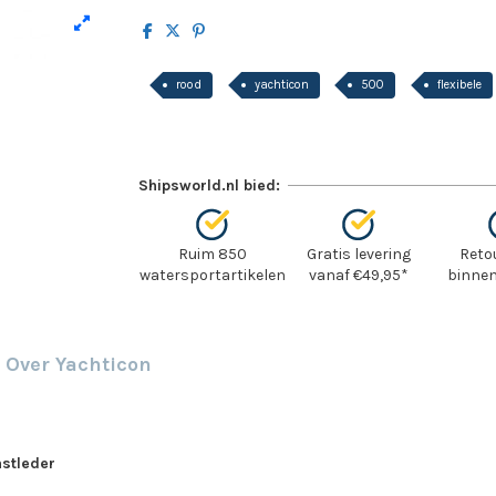
rood
yachticon
500
flexibele
Shipsworld.nl bied:
Ruim 850
Gratis levering
Reto
watersportartikelen
vanaf €49,95*
binnen
Over Yachticon
nstleder