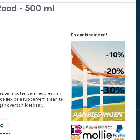
Rood - 500 ml
En aanbiedingen!
laasbare boten van neopreen en
e flexibele rubberverf is aan te
gen overschilderbaar.
d