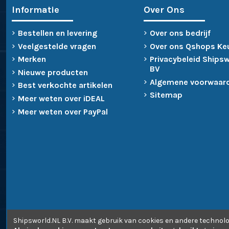
Informatie
Over Ons
Bestellen en levering
Over ons bedrijf
Veelgestelde vragen
Over ons Qshops Ke
Merken
Privacybeleid Ships
BV
Nieuwe producten
Algemene voorwaar
Best verkochte artikelen
Sitemap
Meer weten over iDEAL
Meer weten over PayPal
Shipsworld.NL B.V. maakt gebruik van cookies en andere technolo