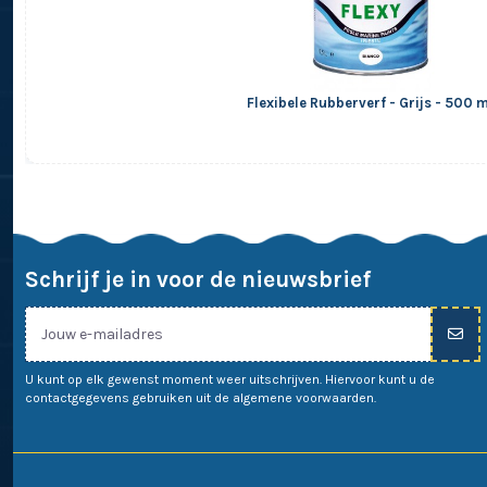
Flexibele Rubberverf - Grijs - 500 
Schrijf je in voor de nieuwsbrief
U kunt op elk gewenst moment weer uitschrijven. Hiervoor kunt u de
contactgegevens gebruiken uit de algemene voorwaarden.