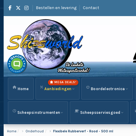
Bestellen en levering
Contact
MEGA DEALS!
Home
Aanbiedingen
Boordelectronica
Scheepsinstrumenten
Scheepsserviesgoed
Home
Onderhoud
Flexibele Rubberverf - Rood - 500 ml