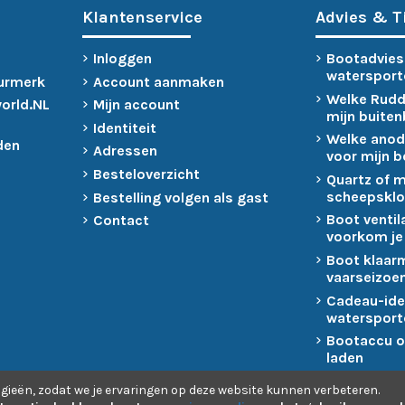
Klantenservice
Advies & T
Inloggen
Bootadvies
watersport
urmerk
Account aanmaken
Welke Rudd
world.NL
Mijn account
mijn buite
Identiteit
Welke anod
den
Adressen
voor mijn 
Besteloverzicht
Quartz of 
scheepsklo
Bestelling volgen als gast
Boot ventil
Contact
voorkom je
Boot klaar
vaarseizoen
Cadeau-ide
watersport
Bootaccu o
laden
gieën, zodat we je ervaringen op deze website kunnen verbeteren.