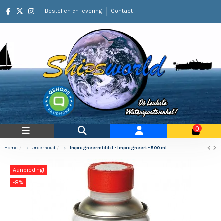
Bestellen en levering
Contact
0
Home
Onderhoud
Impregneermiddel - Impregneert - 500 ml
Aanbieding!
-8%