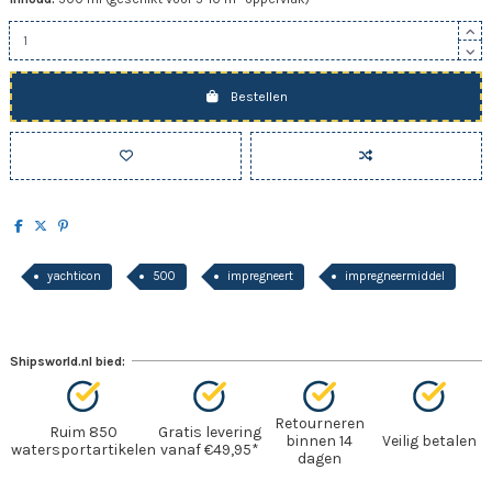
Bestellen
yachticon
500
impregneert
impregneermiddel
Shipsworld.nl bied:
Retourneren
Ruim 850
Gratis levering
binnen 14
Veilig betalen
watersportartikelen
vanaf €49,95*
dagen